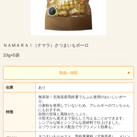
ＮＡＭＡＲＡ！（ナマラ）さつまいもボーロ
10g×5袋
取扱い病院
在庫
あり
無添加！北海道産馬鈴薯でんぷん使用のおいしいボー
ロ。
小麦粉を使用していないため、アレルギーのワンちゃん
にもおすすめ。
特徴
自然の甘味と風味がたっぷり。
小型犬から老犬まで安心して与えることができます。
シンプルな味とシンプルな原材料で仕上げました。
エゾウコギエキス配合でサプリメント効果も。
さつまいもペースト、馬鈴薯澱粉（北海道産）、メレン