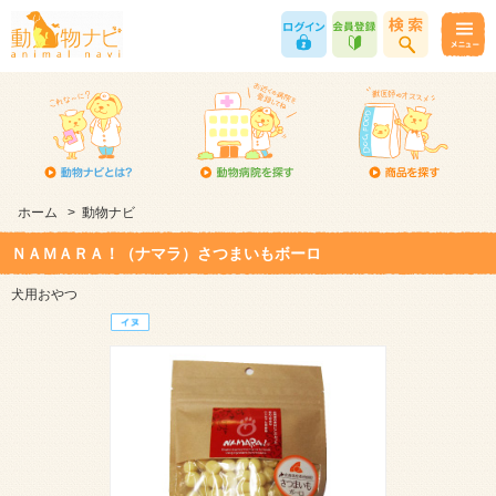
ホーム
>
動物ナビ
ＮＡＭＡＲＡ！（ナマラ）さつまいもボーロ
犬用おやつ