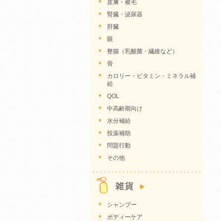
皮膚・被毛
腎臓・泌尿器
肝臓
眼
整腸（乳酸菌・繊維など）
骨
カロリー・ビタミン・ミネラル補
給
QOL
中高齢期向け
水分補給
投薬補助
問題行動
その他
シャンプー
ボディーケア