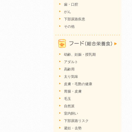
歯・口腔
がん
下部尿路疾患
その他
幼齢、妊娠・授乳期
アダルト
高齢用
太り気味
皮膚・毛艶の健康
胃腸・皮膚
毛玉
自然派
室内飼い
下部尿路リスク
避妊・去勢