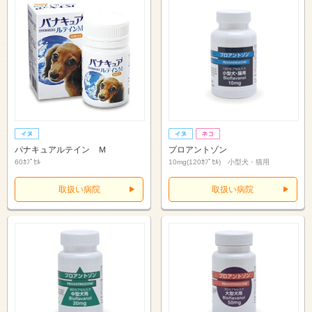
パナキュアルテイン Ｍ
プロアントゾン
60ｶﾌﾟｾﾙ
10mg(120ｶﾌﾟｾﾙ) 小型犬・猫用
取扱い病院
取扱い病院