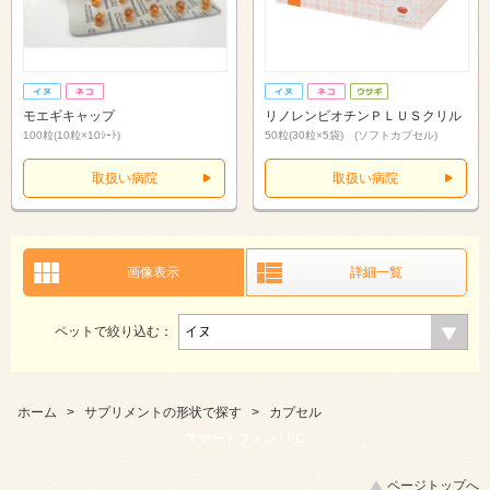
モエギキャップ
リノレンビオチンＰＬＵＳクリル
100粒(10粒×10ｼｰﾄ)
50粒(30粒×5袋) (ソフトカプセル)
取扱い病院
取扱い病院
画像表示
詳細一覧
ペットで絞り込む：
ホーム
>
サプリメントの形状で探す
>
カプセル
スマートフォン |
PC
ページトップへ