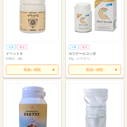
イペットＳ
カリナールコンボ
60粒入 (粒)
40g (パウダー)
取扱い病院
取扱い病院