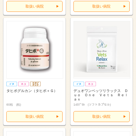
取扱い病院
取扱い病院
タヒボグルカン（タヒボ＋Ｇ）
デュオワンベッツリラックス Ｄ
ｕｏ Ｏｎｅ Ｖｅｔｓ Ｒｅｌ
ａｘ
60粒 (粒)
14ｶﾌﾟｾﾙ (ソフトカプセル)
取扱い病院
取扱い病院