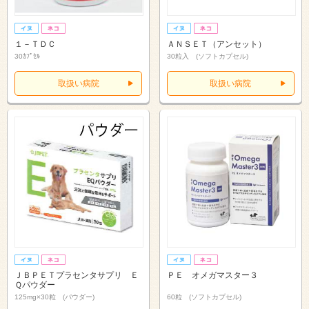
１－ＴＤＣ
ＡＮＳＥＴ（アンセット）
30ｶﾌﾟｾﾙ
30粒入 (ソフトカプセル)
取扱い病院
取扱い病院
ＪＢＰＥＴプラセンタサプリ Ｅ
ＰＥ オメガマスター３
Ｑパウダー
125mg×30粒 (パウダー)
60粒 (ソフトカプセル)