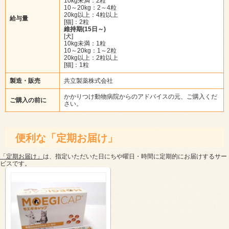
10kg未満：2粒
10～20kg：2～4粒
20kg以上：4粒以上
給与量
[猫]：2粒
維持期(15日～)
[犬]
10kg未満：1粒
10～20kg：1～2粒
20kg以上：2粒以上
[猫]：1粒
製造・販売
共立製薬株式会社
かかりつけ動物病院からのアドバイスの元、ご購入くだ
ご購入の前に
さい。
便利な「定期お届け」
「定期お届け」
は、指定いただいた日にちや曜日・時間に定期的にお届けするサー
ビスです。