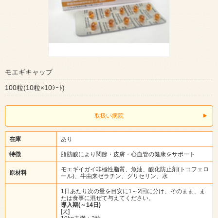
モエギキャップ
100粒(10粒×10ｼｰﾄ)
取扱い病院
在庫
あり
特徴
脂肪酸により関節・皮膚・心血管の健康をサポート
モエギイガイ非極性脂質、魚油、酸化防止剤(トコフェロ
原材料
ール)、牛由来ゼラチン、グリセリン、水
1日あたり次の量を目安に1～2回に分け、そのまま、ま
たは食事に混ぜて与えてください。
導入期(～14日)
[犬]