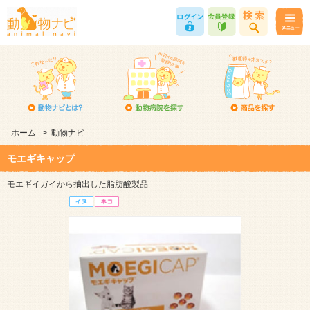
ホーム
>
動物ナビ
モエギキャップ
モエギイガイから抽出した脂肪酸製品