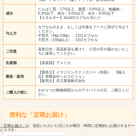
たんぱく質：17%以上、脂質：0.8%以上、粗繊維：
成分
0.3%以下、灰分：5.0%以下、水分：9.0%以下
【エネルギー】1kcal/1カプセル当たり
カプセルのまま、もしくは中身をフードに混ぜて与えて
ください。
与え方
中型犬（5kg-15kg）：1日1カプセル
大型犬（15kg以上）：1日2カプセル
直射日光・高温多湿を避けて、小児の手の届かないとこ
ご注意
ろに保管してください。
生産国
【原産国】アメリカ
【製造元】イマジリンテクノロジー（米国） 【輸入
製造・販売
元】有限会社ヘルスビジョン
【販売元】共立製薬株式会社
かかりつけ動物病院からのアドバイスの元、ご購入くだ
ご購入の前に
さい。
便利な「定期お届け」
「定期お届け」
は、指定いただいた日にちや曜日・時間に定期的にお届けするサー
ビスです。