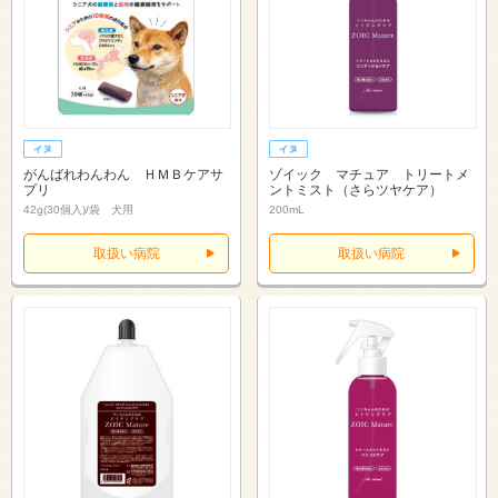
がんばれわんわん ＨＭＢケアサ
ゾイック マチュア トリートメ
プリ
ントミスト（さらツヤケア）
42g(30個入)/袋 犬用
200mL
取扱い病院
取扱い病院