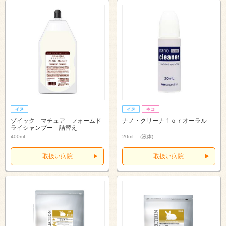
ゾイック マチュア フォームド
ナノ・クリーナｆｏｒオーラル
ライシャンプー 詰替え
400mL
20mL (液体)
取扱い病院
取扱い病院