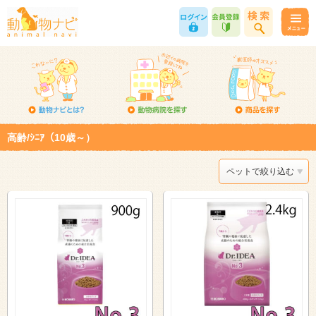
高齢/ｼﾆｱ（10歳～）
ペットで絞り込む