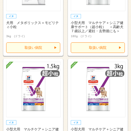
犬用 メタボリックス＋モビリテ
小型犬用 マルチケア＋シニア健
ィ小粒
康サポート（超小粒） ＜高齢犬
７歳以上／避妊・去勢後にも＞
3kg (ドライ)
180g (ドライ)
取扱い病院
取扱い病院
小型犬用 マルチケア＋シニア健
小型犬用 マルチケア＋シニア健