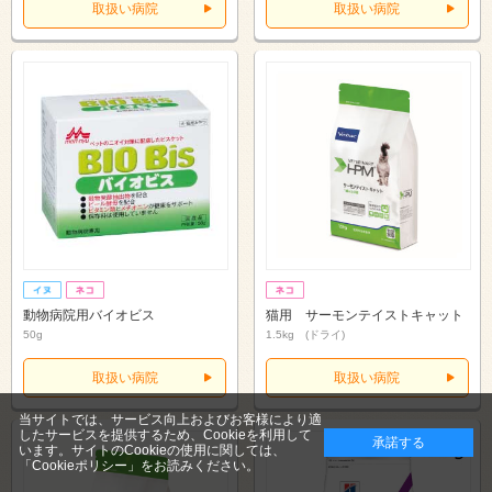
取扱い病院
取扱い病院
動物病院用バイオビス
猫用 サーモンテイストキャット
50g
1.5kg (ドライ)
取扱い病院
取扱い病院
当サイトでは、サービス向上およびお客様により適
したサービスを提供するため、Cookieを利用して
承諾する
います。サイトのCookieの使用に関しては、
「Cookieポリシー」
をお読みください。