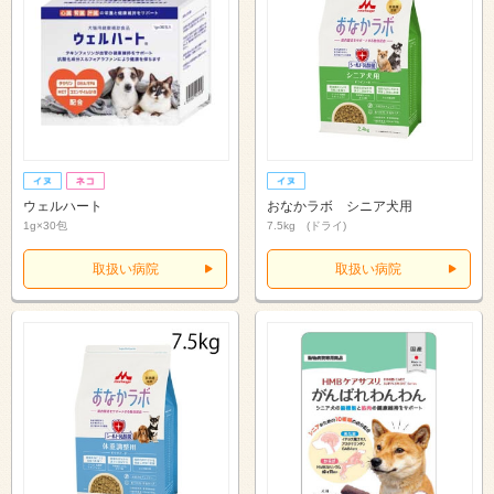
ウェルハート
おなかラボ シニア犬用
1g×30包
7.5kg (ドライ)
取扱い病院
取扱い病院