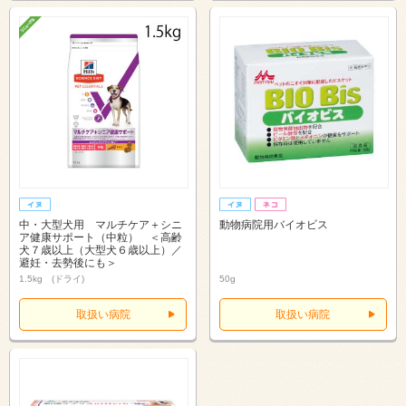
中・大型犬用 マルチケア＋シニ
動物病院用バイオビス
ア健康サポート（中粒） ＜高齢
犬７歳以上（大型犬６歳以上）／
避妊・去勢後にも＞
1.5kg (ドライ)
50g
取扱い病院
取扱い病院