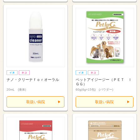
ナノ・クリーナｆｏｒオーラル
ペットアイジージー（ＰＥＴ Ｉ
ＧＧ）
20mL (液体)
60g(4g×15包) (パウダー)
取扱い病院
取扱い病院