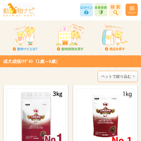
成犬成猫/ｱﾀﾞﾙﾄ（1歳～6歳）
ペットで絞り込む