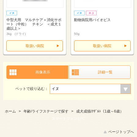
中型犬用 マルチケア＋消化サポ
動物病院用バイオビス
ート（中粒） チキン ＜成犬１
歳以上＞
3kg (ドライ)
50g
取扱い病院
取扱い病院
画像表示
詳細一覧
ペットで絞り込む：
ホーム
>
年齢/ライフステージで探す
>
成犬成猫/ｱﾀﾞﾙﾄ（1歳～6歳）
スマートフォン |
PC
ページトップへ