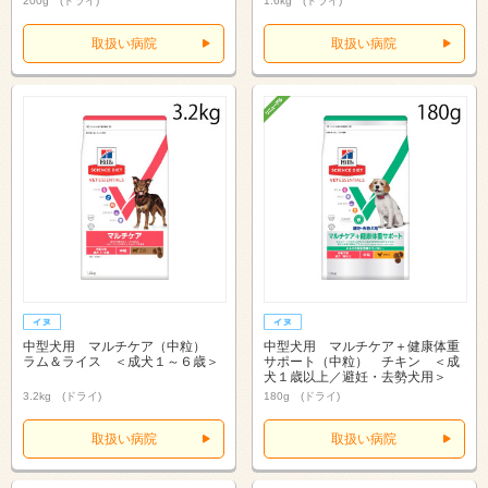
200g (ドライ)
1.6kg (ドライ)
取扱い病院
取扱い病院
中型犬用 マルチケア（中粒）
中型犬用 マルチケア＋健康体重
ラム＆ライス ＜成犬１～６歳＞
サポート（中粒） チキン ＜成
犬１歳以上／避妊・去勢犬用＞
3.2kg (ドライ)
180g (ドライ)
取扱い病院
取扱い病院