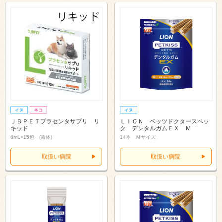
ＪＢＰＥＴプラセンタサプリ リ
ＬＩＯＮ ベッツドクタースペッ
キッド
ク デンタルガムＥＸ Ｍ
6mL×15包 (液体)
14本 Ｍサイズ
取扱い病院
取扱い病院