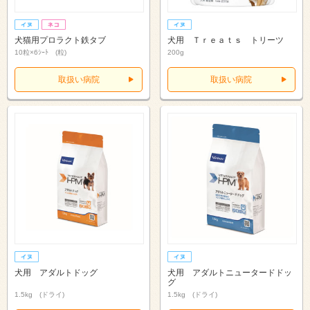
犬猫用プロラクト鉄タブ
犬用 Ｔｒｅａｔｓ トリーツ
10粒×6ｼｰﾄ (粒)
200g
取扱い病院
取扱い病院
犬用 アダルトドッグ
犬用 アダルトニュータードドッ
グ
1.5kg (ドライ)
1.5kg (ドライ)