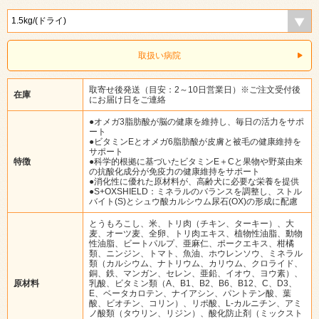
取扱い病院
取寄せ後発送（目安：2～10日営業日）※ご注文受付後
在庫
にお届け日をご連絡
●オメガ3脂肪酸が脳の健康を維持し、毎日の活力をサポ
ート
●ビタミンEとオメガ6脂肪酸が皮膚と被毛の健康維持を
サポート
特徴
●科学的根拠に基づいたビタミンE＋Cと果物や野菜由来
の抗酸化成分が免疫力の健康維持をサポート
●消化性に優れた原材料が、高齢犬に必要な栄養を提供
●S+OXSHIELD：ミネラルのバランスを調整し、ストル
バイト(S)とシュウ酸カルシウム尿石(OX)の形成に配慮
とうもろこし、米、トリ肉（チキン、ターキー）、大
麦、オーツ麦、全卵、トリ肉エキス、植物性油脂、動物
性油脂、ビートパルプ、亜麻仁、ポークエキス、柑橘
類、ニンジン、トマト、魚油、ホウレンソウ、ミネラル
類（カルシウム、ナトリウム、カリウム、クロライド、
銅、鉄、マンガン、セレン、亜鉛、イオウ、ヨウ素）、
原材料
乳酸、ビタミン類（A、B1、B2、B6、B12、C、D3、
E、ベータカロテン、ナイアシン、パントテン酸、葉
酸、ビオチン、コリン）、リポ酸、L-カルニチン、アミ
ノ酸類（タウリン、リジン）、酸化防止剤（ミックスト