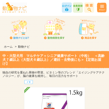
ホーム
>
動物ナビ
中・大型犬用 マルチケア＋シニア健康サポート（中粒） ＜高齢
犬７歳以上（大型犬６歳以上）／避妊・去勢後にも＞【定期お届
け】
独自の研究を重ねた果物や野菜、ビタミン等のブレンド「エイジングケアテク
ノロジー」が、脳の健康を維持し、毎日の活力をサポート