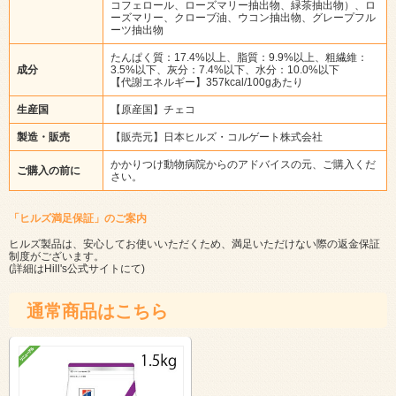
コフェロール、ローズマリー抽出物、緑茶抽出物）、ロ
ーズマリー、クローブ油、ウコン抽出物、グレープフル
ーツ抽出物
たんぱく質：17.4%以上、脂質：9.9%以上、粗繊維：
成分
3.5%以下、灰分：7.4%以下、水分：10.0%以下
【代謝エネルギー】357kcal/100gあたり
生産国
【原産国】チェコ
製造・販売
【販売元】日本ヒルズ・コルゲート株式会社
かかりつけ動物病院からのアドバイスの元、ご購入くだ
ご購入の前に
さい。
「ヒルズ満足保証」のご案内
ヒルズ製品は、安心してお使いいただくため、満足いただけない際の返金保証
制度がございます。
(詳細は
Hill's公式サイト
にて)
通常商品はこちら