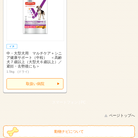
中・大型犬用 マルチケア＋シニ
ア健康サポート（中粒） ＜高齢
犬７歳以上（大型犬６歳以上）／
避妊・去勢後にも＞
1.5kg (ドライ)
取扱い病院
スマートフォン |
PC
ページトップへ
動物ナビについて