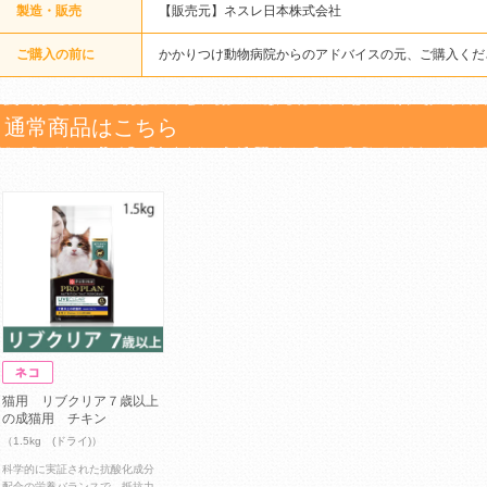
製造・販売
【販売元】ネスレ日本株式会社
ご購入の前に
かかりつけ動物病院からのアドバイスの元、ご購入くだ
通常商品はこちら
猫用 リブクリア７歳以上
の成猫用 チキン
（1.5kg (ドライ)）
科学的に実証された抗酸化成分
配合の栄養バランスで、抵抗力