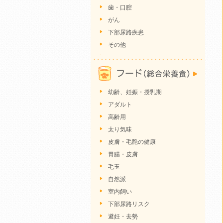
歯・口腔
がん
下部尿路疾患
その他
幼齢、妊娠・授乳期
アダルト
高齢用
太り気味
皮膚・毛艶の健康
胃腸・皮膚
毛玉
自然派
室内飼い
下部尿路リスク
避妊・去勢