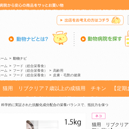
ホーム
>
動物ナビ
ホーム
>
フード（総合栄養食）
ホーム
>
フード（総合栄養食）
>
高齢用
ホーム
>
フード（総合栄養食）
>
皮膚・毛艶の健康
猫用 リブクリア７歳以上の成猫用 チキン 【定期
科学的に実証された抗酸化成分配合の栄養バランスで、抵抗力を保つ
猫用 リブクリア