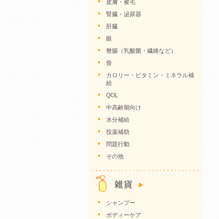
皮膚・被毛
腎臓・泌尿器
肝臓
眼
整腸（乳酸菌・繊維など）
骨
カロリー・ビタミン・ミネラル補
給
QOL
中高齢期向け
水分補給
投薬補助
問題行動
その他
シャンプー
ボディーケア