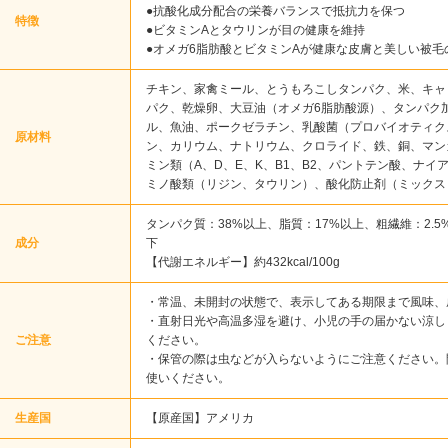
●抗酸化成分配合の栄養バランスで抵抗力を保つ
特徴
●ビタミンAとタウリンが目の健康を維持
●オメガ6脂肪酸とビタミンAが健康な皮膚と美しい被毛
チキン、家禽ミール、とうもろこしタンパク、米、キャ
パク、乾燥卵、大豆油（オメガ6脂肪酸源）、タンパク
ル、魚油、ポークゼラチン、乳酸菌（プロバイオティク
原材料
ン、カリウム、ナトリウム、クロライド、鉄、銅、マン
ミン類（A、D、E、K、B1、B2、パントテン酸、ナイ
ミノ酸類（リジン、タウリン）、酸化防止剤（ミックス
タンパク質：38%以上、脂質：17%以上、粗繊維：2.5
成分
下
【代謝エネルギー】約432kcal/100g
・常温、未開封の状態で、表示してある期限まで風味、
・直射日光や高温多湿を避け、小児の手の届かない涼し
ご注意
ください。
・保管の際は虫などが入らないようにご注意ください。
使いください。
生産国
【原産国】アメリカ