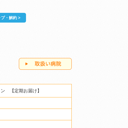
プ・解約 >
キン 【定期お届け】