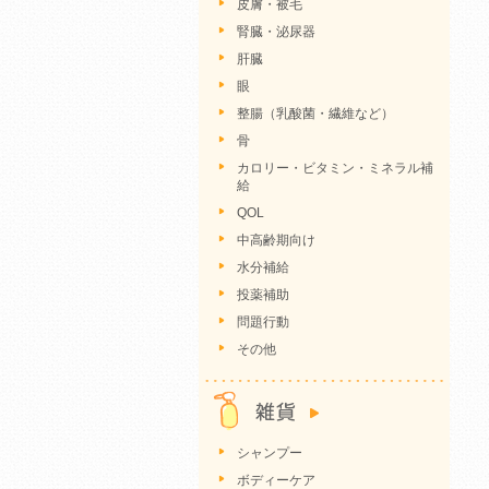
皮膚・被毛
腎臓・泌尿器
肝臓
眼
整腸（乳酸菌・繊維など）
骨
カロリー・ビタミン・ミネラル補
給
QOL
中高齢期向け
水分補給
投薬補助
問題行動
その他
シャンプー
ボディーケア