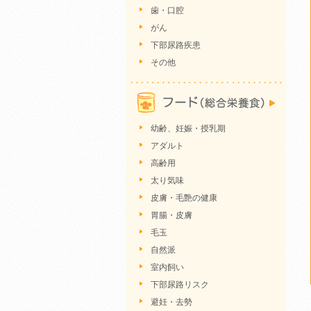
歯・口腔
がん
下部尿路疾患
その他
幼齢、妊娠・授乳期
アダルト
高齢用
太り気味
皮膚・毛艶の健康
胃腸・皮膚
毛玉
自然派
室内飼い
下部尿路リスク
避妊・去勢