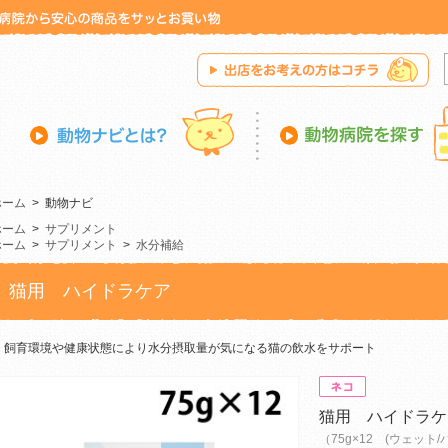
ホーム
>
動物ナビ
ホーム
>
サプリメント
ホーム
>
サプリメント
>
水分補給
猫用 ハイドラケア
飼育環境や健康状態により水分摂取量が気になる猫の飲水をサポート
猫用 ハイドラケ
（75g×12 (ウェット/