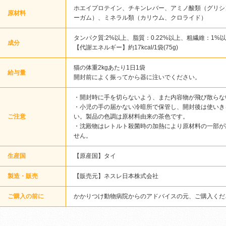
ホエイプロテイン、チキンレバー、アミノ酸類（グリシ
原材料
ーガム）、ミネラル類（カリウム、クロライド）
タンパク質:2%以上、脂質：0.22%以上、粗繊維：1%
成分
【代謝エネルギー】約17kcal/1袋(75g)
猫の体重2kgあたり1日1袋
給与量
開封前によく振ってから器に注いでください。
・開封時に手を切らないよう、また内容物が飛び散らな
・小児の手の届かない冷暗所で保管し、開封後は使いき
ご注意
い。製品の色調は原材料由来の茶色です。
・沈殿物はレトルト殺菌時の加熱により原材料の一部が
せん。
生産国
【原産国】タイ
製造・販売
【販売元】ネスレ日本株式会社
ご購入の前に
かかりつけ動物病院からのアドバイスの元、ご購入くだ