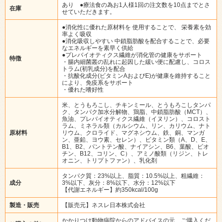
あり ●療法食の為お1人様1回の注文数を10点までとさ
在庫
せていただきます。
●消化性に優れた原材料を 使用することで、 栄養素を効
率よく吸収
●消化吸収しやすい 中鎖脂肪酸を配合することで、必要
なエネルギーを素早く供給
●プレバイオティクス繊維が消化管の健康をサポート
特徴
・腸内細菌叢の乱れに起因した緩い便に配慮し、コロス
トラム(初乳成分)を配合
・抗酸化成分(ビタミンAおよびE)が健康を維持すること
により、免疫系をサポート
・優れた嗜好性
米、とうもろこし、チキンミール、とうもろこしタンパ
ク、タンパク加水分解物、鶏脂、中鎖脂肪酸（MCT）、
魚油、プレバイオティクス繊維（イヌリン）、コロスト
ラム、ミネラル類（カルシウム、リン、カリウム、ナト
原材料
リウム、クロライド、マグネシウム、鉄、銅、マンガ
ン、亜鉛、ヨウ素、セレン）、ビタミン類（A、D、E、
B1、B2、パントテン酸、ナイアシン、B6、葉酸、ビオ
チン、B12、コリン、C）、アミノ酸類（リジン、トレ
オニン、トリプトファン）、乳化剤
タンパク質：23%以上、脂質：10.5%以上、粗繊維：
成分
3%以下、灰分：8%以下、水分：12%以下
【代謝エネルギー】約350kcal/100g
製造・販売
【販売元】ネスレ日本株式会社
かかりつけ動物病院からのアドバイスの元、ご購入くだ