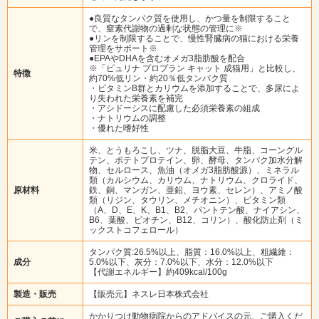
●良質なタンパク質を使用し、かつ量を制限すること
で、窒素代謝物の過剰な状態の管理に※
●リンを制限することで、慢性腎臓病の猫における栄養
管理をサポート※
●EPAやDHAを含むオメガ3脂肪酸を配合
※「ピュリナ プロプラン キャット 成猫用」と比較し、
特徴
約70%低リン・約20％低タンパク質
・ビタミンB群とカリウムを添加することで、多尿によ
り失われた栄養素を補完
・アシドーシスに配慮した必須栄養素の組成
・ナトリウムの調整
・優れた嗜好性
米、とうもろこし、ツナ、脱脂大豆、牛脂、コーングル
テン、ポテトプロテイン、卵、酵母、タンパク加水分解
物、セルロース、魚油（オメガ3脂肪酸源）、ミネラル
類（カルシウム、カリウム、ナトリウム、クロライド、
原材料
鉄、銅、マンガン、亜鉛、ヨウ素、セレン）、アミノ酸
類（リジン、タウリン、メチオニン）、ビタミン類
（A、D、E、K、B1、B2、パントテン酸、ナイアシン、
B6、葉酸、ビオチン、B12、コリン）、酸化防止剤（ミ
ックストコフェロール）
タンパク質:26.5%以上、脂質：16.0%以上、粗繊維：
成分
5.0%以下、灰分：7.0%以下、水分：12.0%以下
【代謝エネルギー】約409kcal/100g
製造・販売
【販売元】ネスレ日本株式会社
かかりつけ動物病院からのアドバイスの元、ご購入くだ