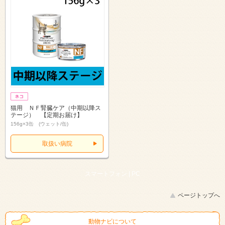
猫用 ＮＦ腎臓ケア（中期以降ス
テージ） 【定期お届け】
156g×3缶 (ウェット/缶)
取扱い病院
スマートフォン |
PC
ページトップへ
動物ナビについて