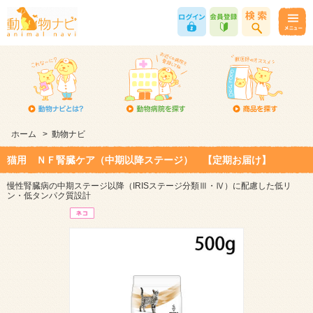
ホーム
>
動物ナビ
猫用 ＮＦ腎臓ケア（中期以降ステージ） 【定期お届け】
慢性腎臓病の中期ステージ以降（IRISステージ分類Ⅲ・Ⅳ）に配慮した低リ
ン・低タンパク質設計