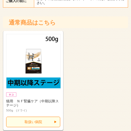
ご購入の前に
さい。
通常商品はこちら
猫用 ＮＦ腎臓ケア（中期以降ス
テージ）
500g (ドライ)
取扱い病院