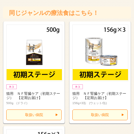
同じジャンルの療法食はこちら！
猫用 ＮＦ腎臓ケア（初期ステー
猫用 ＮＦ腎臓ケア（初期ステー
ジ） 【定期お届け】
ジ） 【定期お届け】
500g (ドライ)
156g×3缶 (ウェット/缶)
取扱い病院
取扱い病院