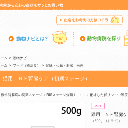
ホーム
>
動物ナビ
ホーム
>
フード（療法食）
>
腎臓・心臓・肝臓 疾患
猫用 ＮＦ腎臓ケア（初期ステージ）
慢性腎臓病の初期ステージ（IRISステージ分類Ⅰ・Ⅱ）に配慮した低リン・中等
猫用 ＮＦ腎臓ケ
（500g (ドライ)）