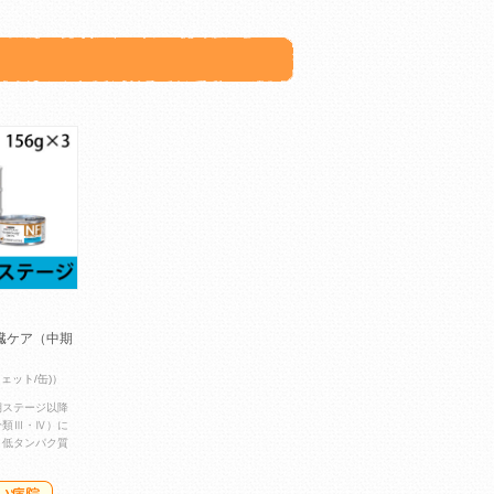
臓ケア（中期
）
ウェット/缶)）
期ステージ以降
ジ分類Ⅲ・Ⅳ）に
・低タンパク質