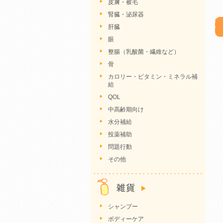
皮膚・被毛
腎臓・泌尿器
肝臓
眼
整腸（乳酸菌・繊維など）
骨
カロリー・ビタミン・ミネラル補
給
QOL
中高齢期向け
水分補給
投薬補助
問題行動
その他
シャンプー
ボディーケア