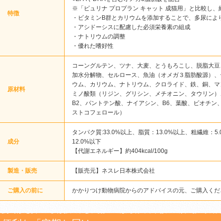
※「ピュリナ プロプラン キャット 成猫用」と比較し、
特徴
・ビタミンB群とカリウムを添加することで、多尿によ
・アシドーシスに配慮した必須栄養素の組成
・ナトリウムの調整
・優れた嗜好性
コーングルテン、ツナ、大麦、とうもろこし、脱脂大豆
加水分解物、セルロース、魚油（オメガ３脂肪酸源）、
ウム、カリウム、ナトリウム、クロライド、鉄、銅、マ
原材料
ミノ酸類（リジン、グリシン、メチオニン、タウリン）、
B2、パントテン酸、ナイアシン、B6、葉酸、ビオチン
ストコフェロール）
タンパク質:33.0%以上、脂質：13.0%以上、粗繊維：5
成分
12.0%以下
【代謝エネルギー】約404kcal/100g
製造・販売
【販売元】ネスレ日本株式会社
ご購入の前に
かかりつけ動物病院からのアドバイスの元、ご購入くだ