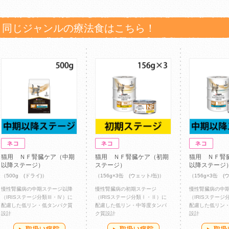
同じジャンルの療法食はこちら！
猫用 ＮＦ腎臓ケア（中期
猫用 ＮＦ腎臓ケア（初期
猫用 ＮＦ腎
以降ステージ）
ステージ）
以降ステージ
（500g (ドライ)）
（156g×3缶 (ウェット/缶)）
（156g×3缶 (
慢性腎臓病の中期ステージ以降
慢性腎臓病の初期ステージ
慢性腎臓病の中
（IRISステージ分類Ⅲ・Ⅳ）に
（IRISステージ分類Ⅰ・Ⅱ）に
（IRISステー
配慮した低リン・低タンパク質
配慮した低リン・中等度タンパ
配慮した低リン
設計
ク質設計
設計