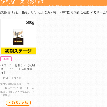
便利な「定期お届け」
定期お届け」
は、指定いただいた日にちや曜日・時間に定期的にお届けするサービ
猫用 ＮＦ腎臓ケア（初期
ステージ） 【定期お届
け】
（500g (ドライ)）
慢性腎臓病の初期ステージ
（IRISステージ分類Ⅰ・Ⅱ）に
配慮した低リン・中等度タンパ
ク質設計