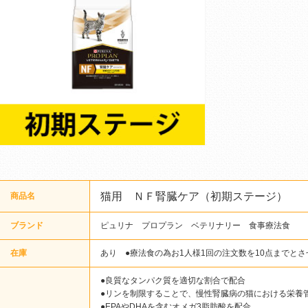
猫用 ＮＦ腎臓ケア（初期ステージ）
商品名
ブランド
ピュリナ プロプラン ベテリナリー 食事療法食
在庫
あり ●療法食の為お1人様1回の注文数を10点までと
●良質なタンパク質を適切な割合で配合
●リンを制限することで、慢性腎臓病の猫における栄養
●EPAやDHAを含むオメガ3脂肪酸を配合