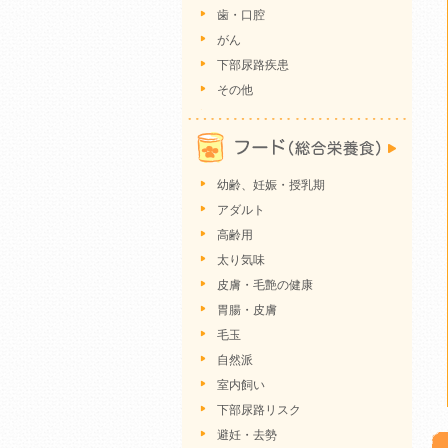
歯・口腔
がん
下部尿路疾患
その他
幼齢、妊娠・授乳期
アダルト
高齢用
太り気味
皮膚・毛艶の健康
胃腸・皮膚
毛玉
自然派
室内飼い
下部尿路リスク
避妊・去勢