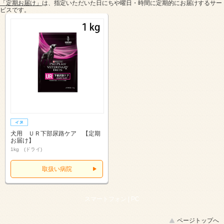
「定期お届け」
は、指定いただいた日にちや曜日・時間に定期的にお届けするサー
ビスです。
犬用 ＵＲ下部尿路ケア 【定期
お届け】
1kg (ドライ)
取扱い病院
スマートフォン |
PC
ページトップへ