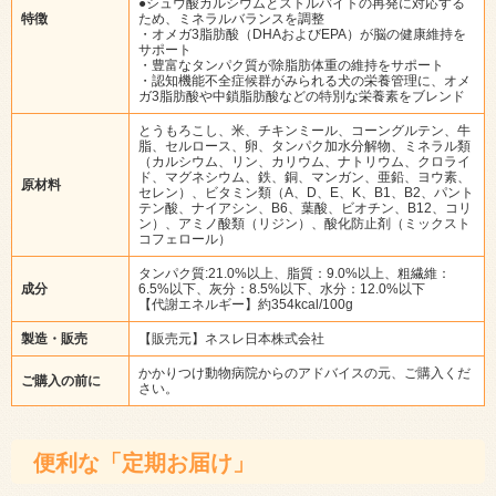
●シュウ酸カルシウムとストルバイトの再発に対応する
特徴
ため、ミネラルバランスを調整
・オメガ3脂肪酸（DHAおよびEPA）が脳の健康維持を
サポート
・豊富なタンパク質が除脂肪体重の維持をサポート
・認知機能不全症候群がみられる犬の栄養管理に、オメ
ガ3脂肪酸や中鎖脂肪酸などの特別な栄養素をブレンド
とうもろこし、米、チキンミール、コーングルテン、牛
脂、セルロース、卵、タンパク加水分解物、ミネラル類
（カルシウム、リン、カリウム、ナトリウム、クロライ
ド、マグネシウム、鉄、銅、マンガン、亜鉛、ヨウ素、
原材料
セレン）、ビタミン類（A、D、E、K、B1、B2、パント
テン酸、ナイアシン、B6、葉酸、ビオチン、B12、コリ
ン）、アミノ酸類（リジン）、酸化防止剤（ミックスト
コフェロール）
タンパク質:21.0%以上、脂質：9.0%以上、粗繊維：
成分
6.5%以下、灰分：8.5%以下、水分：12.0%以下
【代謝エネルギー】約354kcal/100g
製造・販売
【販売元】ネスレ日本株式会社
かかりつけ動物病院からのアドバイスの元、ご購入くだ
ご購入の前に
さい。
便利な「定期お届け」