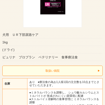
犬用 ＵＲ下部尿路ケア
1kg
(ドライ)
ピュリナ プロプラン ベテリナリー 食事療法食
取扱い病院
あり ●療法食の為お1人様1回の注文数を10点までとさ
在庫
せていただきます。
●ミネラルバランスを調整し、 シュウ酸カルシウムとス
トルバイトが 形成されにくい尿環境に配慮
●ストルバイト溶解時の食事管理に ミネラルバランスを
調整