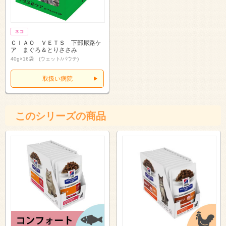
ＣＩＡＯ ＶＥＴＳ 下部尿路ケ
ア まぐろ＆とりささみ
40g×16袋 (ウェット/パウチ)
取扱い病院
このシリーズの商品