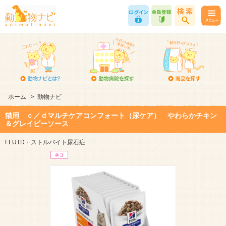
ホーム
>
動物ナビ
猫用 ｃ／ｄマルチケアコンフォート（尿ケア） やわらかチキン
＆グレイビーソース
FLUTD・ストルバイト尿石症