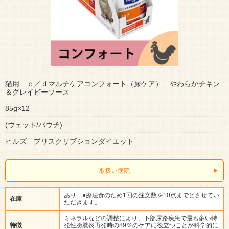
猫用 ｃ／ｄマルチケアコンフォート（尿ケア） やわらかチキン
＆グレイビーソース
85g×12
(ウェット/パウチ)
ヒルズ プリスクリブションダイエット
取扱い病院
あり ●療法食のため1回の注文数を10点までとさせてい
在庫
ただきます。
ミネラルなどの調整により、下部尿路疾患で最も多い特
特徴
発性膀胱炎再発時の89％のケアに役立つことが科学的に