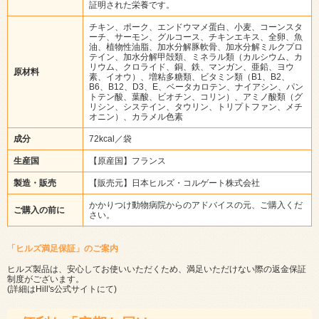
証明された栄養です。
チキン、ポーク、エンドウマメ蛋白、小麦、コーンスタ
ーチ、サーモン、グルコース、チキンエキス、全卵、魚
油、植物性油脂、加水分解豚軟骨、加水分解ミルクプロ
テイン、加水分解甲殻類、ミネラル類（カルシウム、カ
リウム、クロライド、銅、鉄、マンガン、亜鉛、ヨウ
原材料
素、イオウ）、増粘多糖類、ビタミン類（B1、B2、
B6、B12、D3、E、ベータカロテン、ナイアシン、パン
トテン酸、葉酸、ビオチン、コリン）、アミノ酸類（グ
リシン、システイン、タウリン、トリプトファン、メチ
オニン）、カラメル色素
成分
72kcal／袋
生産国
【原産国】フランス
製造・販売
【販売元】日本ヒルズ・コルゲート株式会社
かかりつけ動物病院からのアドバイスの元、ご購入くだ
ご購入の前に
さい。
「ヒルズ満足保証」のご案内
ヒルズ製品は、安心してお使いいただくため、満足いただけない際の返金保証
制度がございます。
(詳細は
Hill's公式サイト
にて)