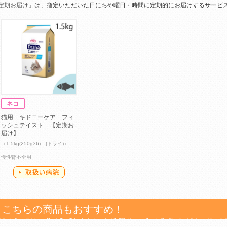
定期お届け」
は、指定いただいた日にちや曜日・時間に定期的にお届けするサービ
猫用 キドニーケア フィ
ッシュテイスト 【定期お
届け】
（1.5kg(250g×6) (ドライ)）
慢性腎不全用
こちらの商品もおすすめ！