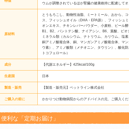
特徴
ウムが調整されているほか腎臓の健康維持に配慮してオ
とうもろこし、動物性油脂、ミートミール、おから、コ
ス、フィッシュオイル（DHA・EPA源）、フィッシュ
オンエキス、チキンレバーパウダー、小麦粉、ビール酵母
B1、B2、パントテン酸、ナイアシン、B6、葉酸、ビオ
原材料
ミネラル類（カルシウム、ナトリウム、カリウム、塩素
銅アミノ酸複合体、銅、マンガンアミノ酸複合体、マン
ウ素）、アミノ酸類（メチオニン、タウリン）、酸化防
トコフェロール）
成分
【代謝エネルギー】425kcal/100g
生産国
日本
製造・販売
【製造・販売元】ペットライン株式会社
ご購入の前に
かかりつけ動物病院からのアドバイスの元、ご購入くだ
便利な「定期お届け」