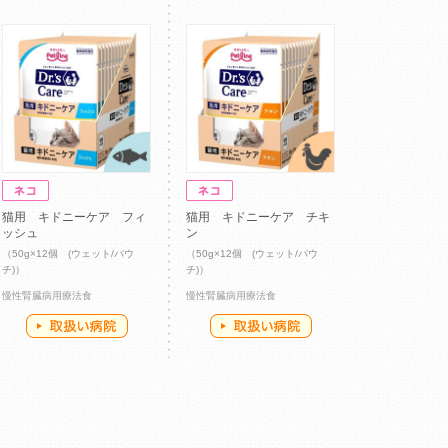
猫用 キドニーケア フィ
猫用 キドニーケア チキ
ッシュ
ン
（50g×12個 (ウェット/パウ
（50g×12個 (ウェット/パウ
チ)）
チ)）
慢性腎臓病用療法食
慢性腎臓病用療法食