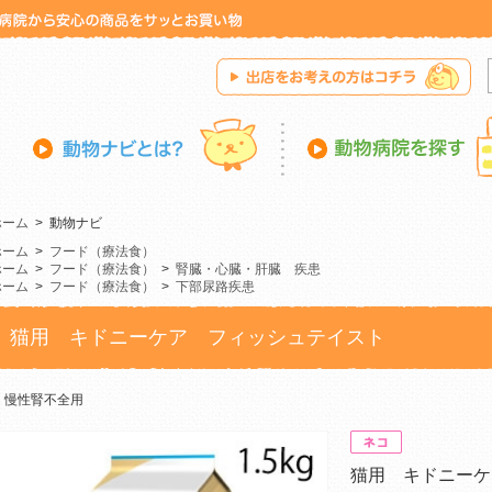
ホーム
>
動物ナビ
ホーム
>
フード（療法食）
ホーム
>
フード（療法食）
>
腎臓・心臓・肝臓 疾患
ホーム
>
フード（療法食）
>
下部尿路疾患
猫用 キドニーケア フィッシュテイスト
慢性腎不全用
猫用 キドニーケ