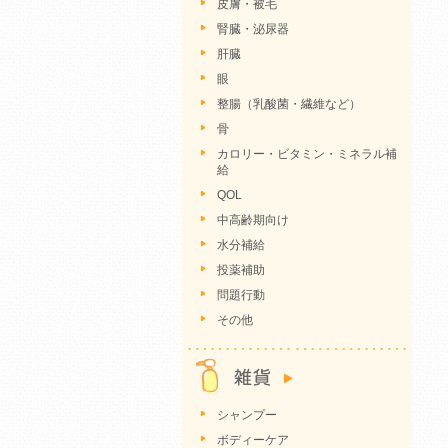
皮膚・被毛
腎臓・泌尿器
肝臓
眼
整腸（乳酸菌・繊維など）
骨
カロリー・ビタミン・ミネラル補
給
QOL
中高齢期向け
水分補給
投薬補助
問題行動
その他
シャンプー
ボディーケア