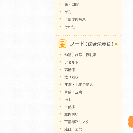
歯・口腔
がん
下部尿路疾患
その他
幼齢、妊娠・授乳期
アダルト
高齢用
太り気味
皮膚・毛艶の健康
胃腸・皮膚
毛玉
自然派
室内飼い
下部尿路リスク
避妊・去勢