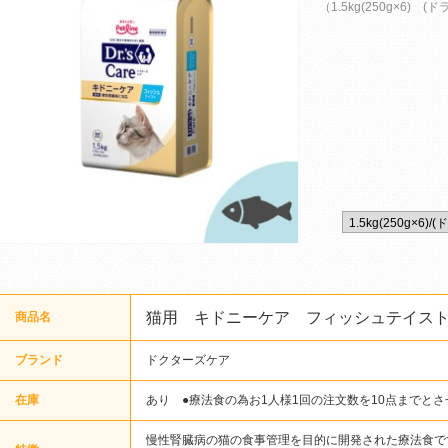
（1.5kg(250g×6) (
猫用 キドニーケア フィッシュテイス
商品名
ブランド
ドクターズケア
在庫
あり ●療法食の為お1人様1回の注文数を10点までと
慢性腎臓病の猫の食事管理を目的に開発された療法食で