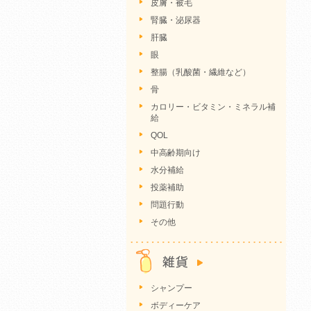
皮膚・被毛
腎臓・泌尿器
肝臓
眼
整腸（乳酸菌・繊維など）
骨
カロリー・ビタミン・ミネラル補
給
QOL
中高齢期向け
水分補給
投薬補助
問題行動
その他
シャンプー
ボディーケア