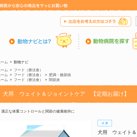
ホーム
>
動物ナビ
ホーム
>
フード（療法食）
ホーム
>
フード（療法食）
>
肥満・糖尿病
ホーム
>
フード（療法食）
>
関節炎
犬用 ウェイト＆ジョイントケア 【定期お届け】
適正な体重コントロールと関節の健康維持に
犬用 ウェイト＆