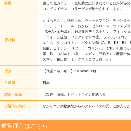
特徴
慮して低カロリー・低脂肪に設計されているほか関節の
コンドロイチン・コラーゲンが配合されています。
とうもろこし、脱脂大豆、ウィートブラン、チキンミー
ール、ミートミール、おから、セルロース、ライスブラ
（DHA・EPA源）、難消化性デキストリン、フィッシ
ドロイチン硫酸、フラクトオリゴ糖、 フィッシュコラー
原材料
エキス、グルコサミン、ビタミン類（A、E、K3、B1、
葉酸、ビオチン、 B12、C、コリン）、ミネラル類（
素、鉄、コバルト、銅、マンガン、亜鉛アミノ酸複合体
ズマリー抽出物、ミックストコフェロール）
成分
【代謝エネルギー】310kcal/100g
生産国
日本
製造・販売
【製造・販売元】ペットライン株式会社
ご購入の前に
かかりつけ動物病院からのアドバイスの元、ご購入くだ
通常商品はこちら