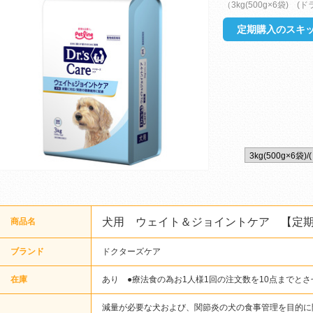
（3kg(500g×6袋) (
定期購入のスキッ
犬用 ウェイト＆ジョイントケア 【定
商品名
ブランド
ドクターズケア
在庫
あり ●療法食の為お1人様1回の注文数を10点までと
減量が必要な犬および、関節炎の犬の食事管理を目的に