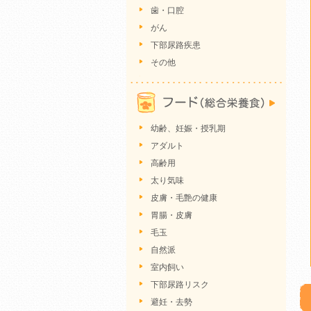
歯・口腔
がん
下部尿路疾患
その他
幼齢、妊娠・授乳期
アダルト
高齢用
太り気味
皮膚・毛艶の健康
胃腸・皮膚
毛玉
自然派
室内飼い
下部尿路リスク
避妊・去勢