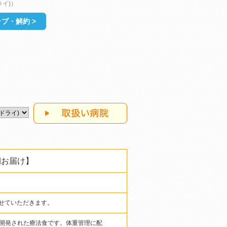
ドライ)）
プ・解約 >
期お届け】
させていただきます。
開発された療法食です。体重管理に配