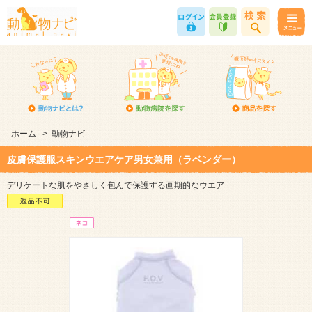
ホーム
>
動物ナビ
皮膚保護服スキンウエアケア男女兼用（ラベンダー）
デリケートな肌をやさしく包んで保護する画期的なウエア