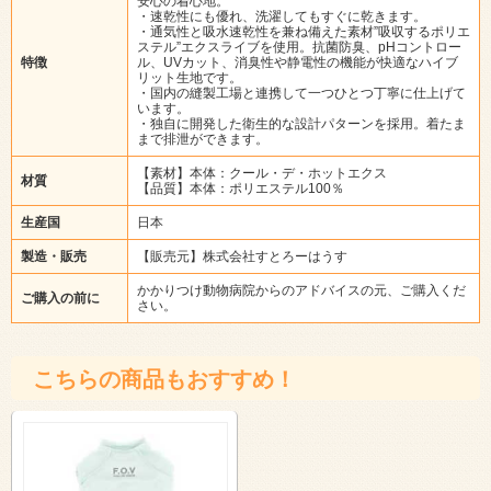
安心の着心地。
・速乾性にも優れ、洗濯してもすぐに乾きます。
・通気性と吸水速乾性を兼ね備えた素材”吸収するポリエ
ステル”エクスライブを使用。抗菌防臭、pHコントロー
特徴
ル、UVカット、消臭性や静電性の機能が快適なハイブ
リット生地です。
・国内の縫製工場と連携して一つひとつ丁寧に仕上げて
います。
・独自に開発した衛生的な設計パターンを採用。着たま
まで排泄ができます。
【素材】本体：クール・デ・ホットエクス
材質
【品質】本体：ポリエステル100％
生産国
日本
製造・販売
【販売元】株式会社すとろーはうす
かかりつけ動物病院からのアドバイスの元、ご購入くだ
ご購入の前に
さい。
こちらの商品もおすすめ！