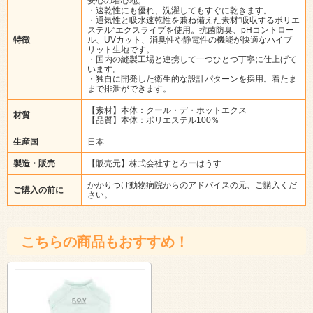
安心の着心地。
・速乾性にも優れ、洗濯してもすぐに乾きます。
・通気性と吸水速乾性を兼ね備えた素材”吸収するポリエ
ステル”エクスライブを使用。抗菌防臭、pHコントロー
特徴
ル、UVカット、消臭性や静電性の機能が快適なハイブ
リット生地です。
・国内の縫製工場と連携して一つひとつ丁寧に仕上げて
います。
・独自に開発した衛生的な設計パターンを採用。着たま
まで排泄ができます。
【素材】本体：クール・デ・ホットエクス
材質
【品質】本体：ポリエステル100％
生産国
日本
製造・販売
【販売元】株式会社すとろーはうす
かかりつけ動物病院からのアドバイスの元、ご購入くだ
ご購入の前に
さい。
こちらの商品もおすすめ！