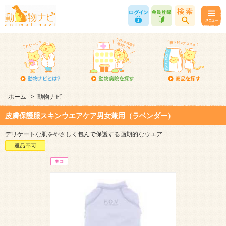
ホーム
>
動物ナビ
皮膚保護服スキンウエアケア男女兼用（ラベンダー）
デリケートな肌をやさしく包んで保護する画期的なウエア