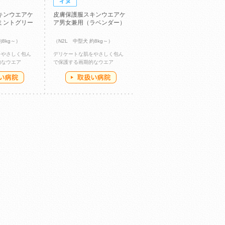
キンウエアケ
皮膚保護服スキンウエアケ
ミントグリー
ア男女兼用（ラベンダー）
約8kg～）
（N2L 中型犬 約8kg～）
をやさしく包ん
デリケートな肌をやさしく包ん
的なウエア
で保護する画期的なウエア