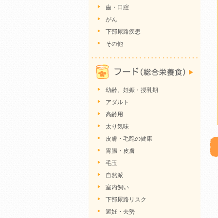
歯・口腔
がん
下部尿路疾患
その他
幼齢、妊娠・授乳期
アダルト
高齢用
太り気味
皮膚・毛艶の健康
胃腸・皮膚
毛玉
自然派
室内飼い
下部尿路リスク
避妊・去勢