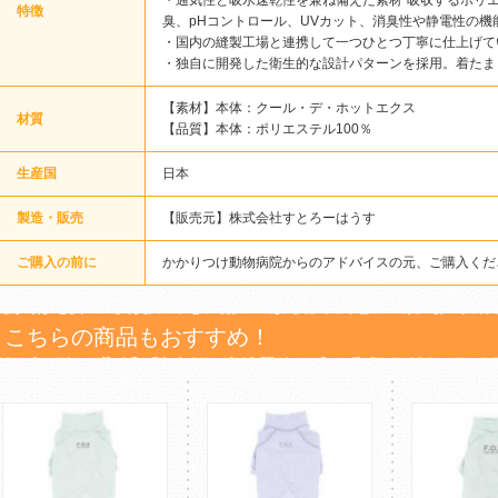
・通気性と吸水速乾性を兼ね備えた素材”吸収するポリ
特徴
臭、pHコントロール、UVカット、消臭性や静電性の
・国内の縫製工場と連携して一つひとつ丁寧に仕上げて
・独自に開発した衛生的な設計パターンを採用。着たま
【素材】本体：クール・デ・ホットエクス
材質
【品質】本体：ポリエステル100％
生産国
日本
製造・販売
【販売元】株式会社すとろーはうす
ご購入の前に
かかりつけ動物病院からのアドバイスの元、ご購入くだ
こちらの商品もおすすめ！