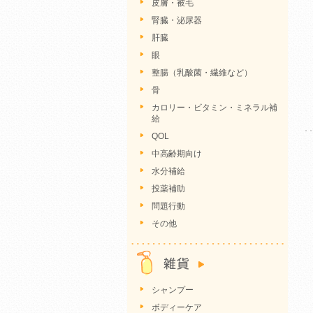
皮膚・被毛
腎臓・泌尿器
肝臓
眼
整腸（乳酸菌・繊維など）
骨
カロリー・ビタミン・ミネラル補
給
QOL
中高齢期向け
水分補給
投薬補助
問題行動
その他
シャンプー
ボディーケア