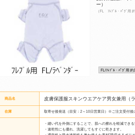
ー）
（FL ﾌﾚﾌﾞﾙ・ﾊﾟｸﾞ用 
皮膚保護服スキンウエアケア男女兼用（
商品名
在庫
取寄せ後発送（目安：2～10日営業日）※ご注文受付後
・縫い代を外側にすることで、肌への擦れを軽減できる
・速乾性にも優れ、洗濯してもすぐに乾きます。