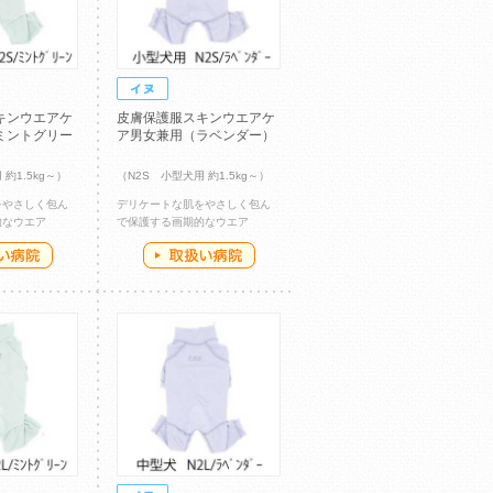
キンウエアケ
皮膚保護服スキンウエアケ
ミントグリー
ア男女兼用（ラベンダー）
約1.5kg～）
（N2S 小型犬用 約1.5kg～）
をやさしく包ん
デリケートな肌をやさしく包ん
的なウエア
で保護する画期的なウエア