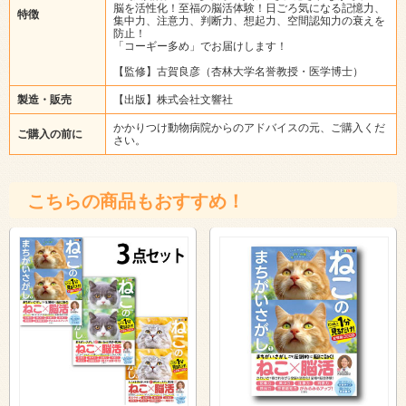
脳を活性化！至福の脳活体験！日ごろ気になる記憶力、
特徴
集中力、注意力、判断力、想起力、空間認知力の衰えを
防止！
「コーギー多め」でお届けします！
【監修】古賀良彦（杏林大学名誉教授・医学博士）
製造・販売
【出版】株式会社文響社
かかりつけ動物病院からのアドバイスの元、ご購入くだ
ご購入の前に
さい。
こちらの商品もおすすめ！