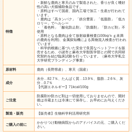
・新鮮な鹿肉と寒天のみで製造された、香りが良く嗜好
性の高い犬猫補助食品です。
・原料はすべて国産、国内工場で加工・生産が行われて
います。
・鹿肉は「高タンパク」「鉄分豊富」「低脂肪」「低カ
ロリー」でヘルシー
・「着色料」「酸化防止剤」「防腐剤」「防カビ剤」不
特徴
使用
・原料となる鹿肉は全て放射線量検査(100bq/ｋｇ未満
の鹿肉を利用)、金属探知機による異物混入検査が行われ
ています。
・科学的根拠に基づいた安全で良質なペットフードを販
売するため、小諸市と麻布大学獣医学部との間で共同研
究契約を結び臨床試験を行っています。（麻布大学私立
大学研究ブランディング事業）
原材料
鹿肉（長野県産）、寒天（国産）
水分…82.7％、たんぱく質…13.9％、脂肪…2.6％、灰
成分
分…0.7％
【代謝エネルギー】71kcal/100g
防腐剤や防カビ剤は一切使用しておりませんので、開封
ご注意
後は冷蔵または冷凍にて保存し、お早めにお与えくださ
い。
製造・販売
【販売者】生物科学利活用研究所
かかりつけ動物病院からのアドバイスの元、ご購入くだ
ご購入の前に
さい。