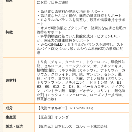
在庫
にお届け日をご連絡
・高品質な原材料が健康な消化をサポート
・高品質なたんぱく質が、筋肉の健康維持をサポート
・ミネラルのバランスを調整し、尿路の健康維持をサポ
ート
・オメガ6脂肪酸とビタミンEが、健康的な皮膚と被毛の
特徴
維持をサポート
・科学的根拠に基づいた抗酸化成分（ビタミンE+C）
が、免疫力の健康維持をサポート
・S+OXSHIELD ：ミネラルのバランスを調整し、スト
ルバイト(S)とシュウ酸カルシウム尿石(OX)の形成に配
慮
トリ肉（チキン、ターキー）、トウモロコシ、動物性油
脂、セルロース、コーングルテン、米、チキンエキス、
植物性油脂、ミネラル類（カルシウム、ナトリウム、カ
リウム、クロライド、銅、鉄、マンガン、セレン、亜
鉛、イオウ、ヨウ素）、乳酸、アミノ酸類（タウリン、
原材料
トリプトファン、メチオニン）、ビタミン類（A、B1、
B2、B6、B12、C、D3、E、ベータカロテン、ナイアシ
ン、パントテン酸、葉酸、ビオチン、コリン）、酸化防
止剤（ミックストコフェロール、ローズマリー抽出物、
緑茶抽出物）
成分
【代謝エネルギー】373.5kcal/100g
生産国
【原産国】オランダ
製造・販売
【販売元】日本ヒルズ・コルゲート株式会社