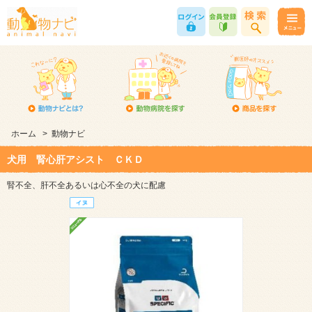
ホーム
>
動物ナビ
犬用 腎心肝アシスト ＣＫＤ
腎不全、肝不全あるいは心不全の犬に配慮