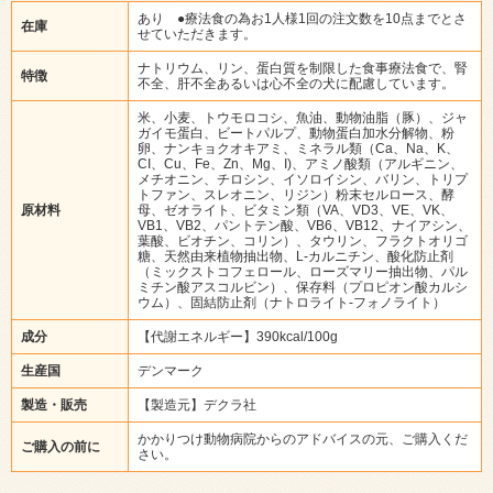
あり ●療法食の為お1人様1回の注文数を10点までとさ
在庫
せていただきます。
ナトリウム、リン、蛋白質を制限した食事療法食で、腎
特徴
不全、肝不全あるいは心不全の犬に配慮しています。
米、小麦、トウモロコシ、魚油、動物油脂（豚）、ジャ
ガイモ蛋白、ビートパルプ、動物蛋白加水分解物、粉
卵、ナンキョクオキアミ、ミネラル類（Ca、Na、K、
CI、Cu、Fe、Zn、Mg、I)、アミノ酸類（アルギニン、
メチオニン、チロシン、イソロイシン、バリン、トリプ
トファン、スレオニン、リジン）粉末セルロース、酵
原材料
母、ゼオライト、ビタミン類（VA、VD3、VE、VK、
VB1、VB2、パントテン酸、VB6、VB12、ナイアシン、
葉酸、ビオチン、コリン）、タウリン、フラクトオリゴ
糖、天然由来植物抽出物、L-カルニチン、酸化防止剤
（ミックストコフェロール、ローズマリー抽出物、パル
ミチン酸アスコルビン）、保存料（プロピオン酸カルシ
ウム）、固結防止剤（ナトロライト-フォノライト）
成分
【代謝エネルギー】390kcal/100g
生産国
デンマーク
製造・販売
【製造元】デクラ社
かかりつけ動物病院からのアドバイスの元、ご購入くだ
ご購入の前に
さい。