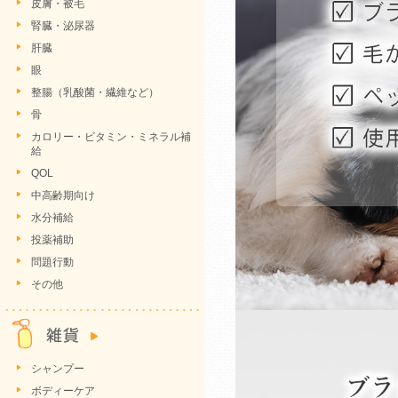
皮膚・被毛
腎臓・泌尿器
肝臓
眼
整腸（乳酸菌・繊維など）
骨
カロリー・ビタミン・ミネラル補
給
QOL
中高齢期向け
水分補給
投薬補助
問題行動
その他
シャンプー
ボディーケア