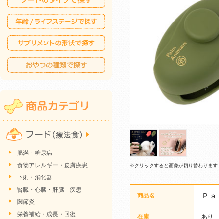
肥満・糖尿病
食物アレルギー・皮膚疾患
※クリックすると画像が切り替わります
下痢・消化器
腎臓・心臓・肝臓 疾患
Ｐａ
商品名
関節炎
栄養補給・成長・回復
在庫
あり