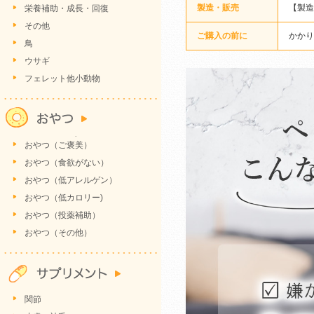
製造・販売
【製造
栄養補助・成長・回復
その他
ご購入の前に
かかり
鳥
ウサギ
フェレット他小動物
おやつ（ご褒美）
おやつ（食欲がない）
おやつ（低アレルゲン）
おやつ（低カロリー)
おやつ（投薬補助）
おやつ（その他）
関節