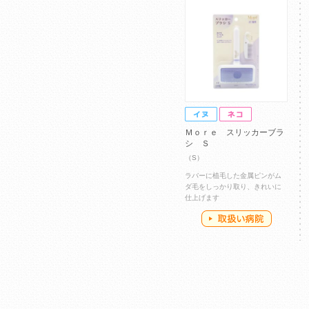
Ｍｏｒｅ スリッカーブラ
シ Ｓ
（S）
ラバーに植毛した金属ピンがム
ダ毛をしっかり取り、きれいに
仕上げます