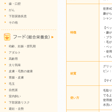
歯・口腔
世界4
がん
嫌がら
下部尿路疾患
シャン
その他
【ペッ
特徴
・嫌が
・ブラ
・毛が
幼齢、妊娠・授乳期
・ペッ
・使用
アダルト
→そん
高齢用
太り気味
グリッ
ピン：
皮膚・毛艶の健康
材質
胃腸・皮膚
【サイズ
毛玉
自然派
毛取り
でるよ
室内飼い
使い方
使用後
下部尿路リスク
水洗い
避妊・去勢