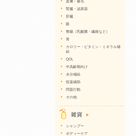
皮膚・被毛
腎臓・泌尿器
肝臓
眼
整腸（乳酸菌・繊維など）
骨
カロリー・ビタミン・ミネラル補
給
QOL
中高齢期向け
水分補給
投薬補助
問題行動
その他
シャンプー
ボディーケア