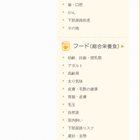
歯・口腔
がん
下部尿路疾患
その他
幼齢、妊娠・授乳期
アダルト
高齢用
太り気味
皮膚・毛艶の健康
胃腸・皮膚
毛玉
自然派
室内飼い
下部尿路リスク
避妊・去勢