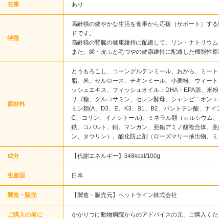
在庫
あり
高齢猫の健やかな生活を食事から応援（サポート）する
ドです。
特徴
高齢猫の腎臓の健康維持に配慮して、リン・ナトリウム
また、歯・皮ふと毛づやの健康維持に配慮した機能性原
とうもろこし、コーングルテンミール、おから、ミート
脂、米、セルロース、チキンミール、小麦粉、ウィート
ッシュエキス、フィッシュオイル：DHA・EPA源、米
リゴ糖、グルコサミン、セレン酵母、シャンピニオンエ
原材料
ミン類(A、D3、E、K3、B1、B2、パントテン酸、ナ
C、コリン、イノシトール)、ミネラル類（カルシウム
鉄、コバルト、銅、マンガン、亜鉛アミノ酸複合体、亜
ン、タウリン）、酸化防止剤（ローズマリー抽出物、ミ
成分
【代謝エネルギー】348kcal/100g
生産国
日本
製造・販売
【製造・販売元】ペットライン株式会社
ご購入の前に
かかりつけ動物病院からのアドバイスの元、ご購入くだ