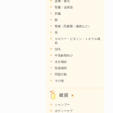
皮膚・被毛
腎臓・泌尿器
肝臓
眼
整腸（乳酸菌・繊維など）
骨
カロリー・ビタミン・ミネラル補
給
QOL
中高齢期向け
水分補給
投薬補助
問題行動
その他
シャンプー
ボディーケア