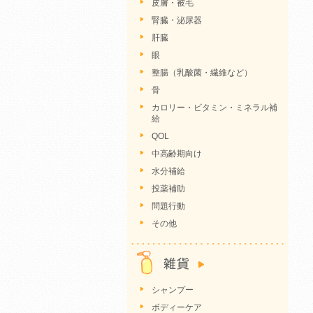
皮膚・被毛
腎臓・泌尿器
肝臓
眼
整腸（乳酸菌・繊維など）
骨
カロリー・ビタミン・ミネラル補
給
QOL
中高齢期向け
水分補給
投薬補助
問題行動
その他
シャンプー
ボディーケア