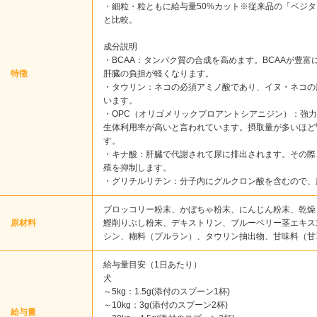
・細粒・粒ともに給与量50%カット※従来品の「ベジタ
と比較。
成分説明
・BCAA：タンパク質の合成を高めます。BCAAが豊
特徴
肝臓の負担が軽くなります。
・タウリン：ネコの必須アミノ酸であり、イヌ・ネコの
います。
・OPC（オリゴメリックプロアントシアニジン）：強
生体利用率が高いと言われています。摂取量が多いほど
す。
・キナ酸：肝臓で代謝されて尿に排出されます。その際
殖を抑制します。
・グリチルリチン：分子内にグルクロン酸を含むので、
ブロッコリー粉末、かぼちゃ粉末、にんじん粉末、乾燥
原材料
鰹削りぶし粉末、デキストリン、ブルーベリー茎エキス末/
シン、糊料（プルラン）、タウリン抽出物、甘味料（甘
給与量目安（1日あたり）
犬
～5kg：1.5g(添付のスプーン1杯)
～10kg：3g(添付のスプーン2杯)
給与量