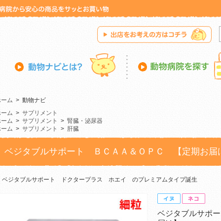
ホーム
>
動物ナビ
ホーム
>
サプリメント
ホーム
>
サプリメント
>
腎臓・泌尿器
ホーム
>
サプリメント
>
肝臓
ベジタブルサポート ＢＣＡＡ＆ＯＰＣ 【定期お届
ベジタブルサポート ドクタープラス ホエイ のプレミアムタイプ誕生
ベジタブルサポー