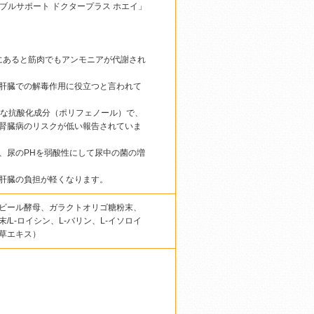
ブルサポート ドクタープラス ホエイ」
富にあると筋肉でもアンモニアが代謝され
肝臓での解毒作用に役立つと言われて
力な抗酸化成分（ポリフェノール）で、
腎臓病のリスクが低い報告されていま
、尿のPHを弱酸性にして尿中の菌の増
肝臓の負担が軽くなります。
ビール酵母、ガラクトオリゴ糖粉末、
L-ロイシン、L-バリン、L-イソロイ
草エキス）