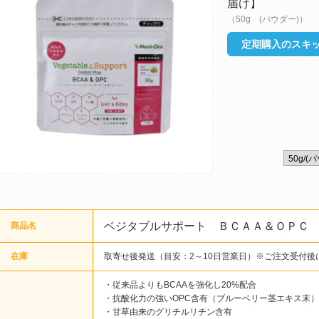
届け】
（50g (パウダー)）
定期購入のスキッ
ベジタブルサポート ＢＣＡＡ＆ＯＰＣ
商品名
在庫
取寄せ後発送（目安：2～10日営業日）※ご注文受付後
・従来品よりもBCAAを強化し20%配合
・抗酸化力の強いOPC含有（ブルーベリー茎エキス末）
・甘草由来のグリチルリチン含有