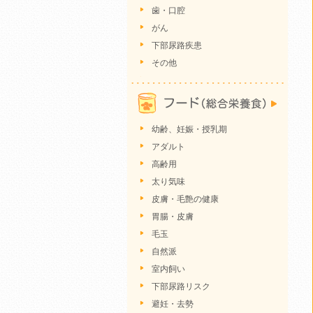
歯・口腔
がん
下部尿路疾患
その他
幼齢、妊娠・授乳期
アダルト
高齢用
太り気味
皮膚・毛艶の健康
胃腸・皮膚
毛玉
自然派
室内飼い
下部尿路リスク
避妊・去勢