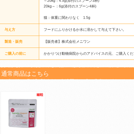
～20kg：4.5g(添付のスプーン3杯)
20kg～：6g(添付のスプーン4杯)
猫：体重に関わりなく 1.5g
与え方
フードにふりかけるか水に溶かして与えて下さい。
製造・販売
【販売者】株式会社メニワン
ご購入の前に
かかりつけ動物病院からのアドバイスの元、ご購入くだ
通常商品はこちら