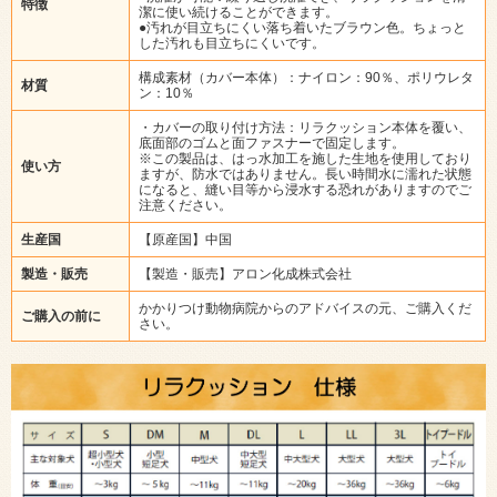
特徴
潔に使い続けることができます。
●汚れが目立ちにくい落ち着いたブラウン色。ちょっと
した汚れも目立ちにくいです。
構成素材（カバー本体）：ナイロン：90％、ポリウレタ
材質
ン：10％
・カバーの取り付け方法：リラクッション本体を覆い、
底面部のゴムと面ファスナーで固定します。
※この製品は、はっ水加工を施した生地を使用しており
使い方
ますが、防水ではありません。長い時間水に濡れた状態
になると、縫い目等から浸水する恐れがありますのでご
注意ください。
生産国
【原産国】中国
製造・販売
【製造・販売】アロン化成株式会社
かかりつけ動物病院からのアドバイスの元、ご購入くだ
ご購入の前に
さい。