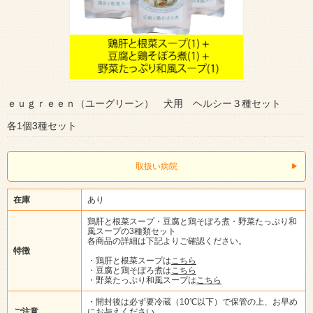
ｅｕｇｒｅｅｎ（ユーグリーン） 犬用 ヘルシー３種セット
各1個3種セット
取扱い病院
在庫
あり
鶏肝と根菜スープ・豆腐と鶏そぼろ煮・野菜たっぷり和
風スープの3種類セット
各商品の詳細は下記よりご確認ください。
特徴
・鶏肝と根菜スープは
こちら
・豆腐と鶏そぼろ煮は
こちら
・野菜たっぷり和風スープは
こちら
・開封後は必ず要冷蔵（10℃以下）で保管の上、お早め
ご注意
にお与えください。