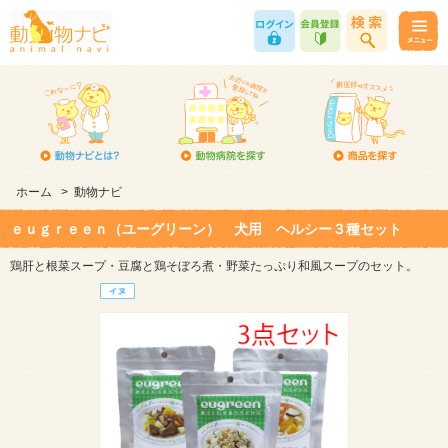
ホーム
>
動物ナビ
ｅｕｇｒｅｅｎ（ユーグリーン） 犬用 ヘルシー３種セット
鶏肝と根菜スープ・豆腐と鶏そぼろ煮・野菜たっぷり和風スープのセット。