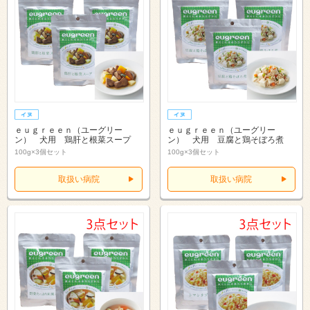
ｅｕｇｒｅｅｎ（ユーグリー
ｅｕｇｒｅｅｎ（ユーグリー
ン） 犬用 鶏肝と根菜スープ
ン） 犬用 豆腐と鶏そぼろ煮
100g×3個セット
100g×3個セット
取扱い病院
取扱い病院