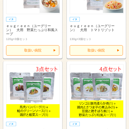
ｅｕｇｒｅｅｎ（ユーグリー
ｅｕｇｒｅｅｎ（ユーグリー
ン） 犬用 野菜たっぷり和風ス
ン） 犬用 トマトリゾット
ープ
120g×3個セット
130g×3個セット
取扱い病院
取扱い病院