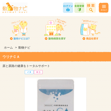
ホーム
>
動物ナビ
ウリナＣＡ
尿と尿路の健康をトータルサポート