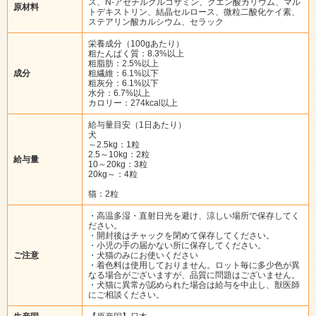
ス、N-アセチルグルコサミン、クエン酸カリウム、マル
原材料
トデキストリン、結晶セルロース、微粒二酸化ケイ素、
ステアリン酸カルシウム、セラック
栄養成分（100gあたり）
粗たんぱく質：8.3%以上
粗脂肪：2.5%以上
成分
粗繊維：6.1%以下
粗灰分：6.1%以下
水分：6.7%以上
カロリー：274kcal以上
給与量目安（1日あたり）
犬
～2.5kg：1粒
2.5～10kg：2粒
給与量
10～20kg：3粒
20kg～：4粒
猫：2粒
・高温多湿・直射日光を避け、涼しい場所で保存してく
ださい。
・開封後はチャックを閉めて保存してください。
・小児の手の届かない所に保存してください。
ご注意
・犬猫のみにお使いください
・着色料は使用しておりません。ロット毎に多少色が異
なる場合がございますが、品質に問題はございません。
・犬猫に異常が認められた場合は給与を中止し、獣医師
にご相談ください。