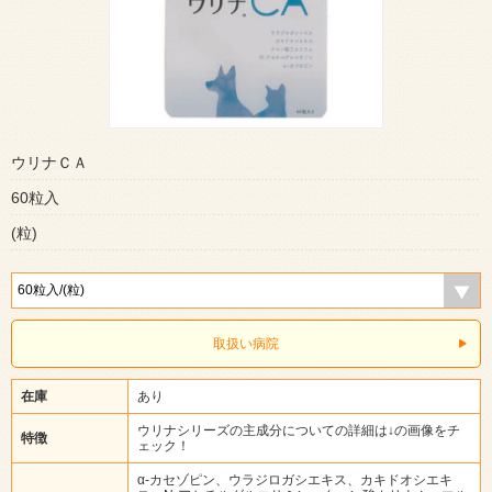
ウリナＣＡ
60粒入
(粒)
取扱い病院
在庫
あり
ウリナシリーズの主成分についての詳細は↓の画像をチ
特徴
ェック！
α-カセゾピン、ウラジロガシエキス、カキドオシエキ