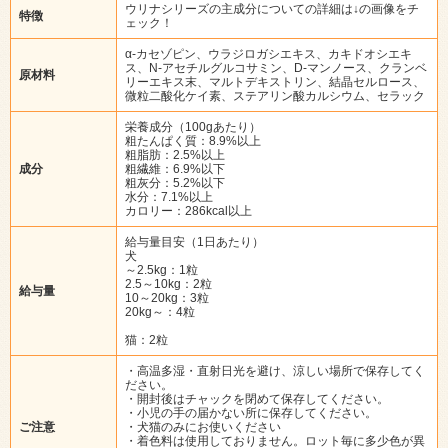
ウリナシリーズの主成分についての詳細は↓の画像をチ
特徴
ェック！
α-カセゾピン、ウラジロガシエキス、カキドオシエキ
ス、N-アセチルグルコサミン、D-マンノース、クランベ
原材料
リーエキス末、マルトデキストリン、結晶セルロース、
微粒二酸化ケイ素、ステアリン酸カルシウム、セラック
栄養成分（100gあたり）
粗たんぱく質：8.9%以上
粗脂肪：2.5%以上
成分
粗繊維：6.9%以下
粗灰分：5.2%以下
水分：7.1%以上
カロリー：286kcal以上
給与量目安（1日あたり）
犬
～2.5kg：1粒
2.5～10kg：2粒
給与量
10～20kg：3粒
20kg～：4粒
猫：2粒
・高温多湿・直射日光を避け、涼しい場所で保存してく
ださい。
・開封後はチャックを閉めて保存してください。
・小児の手の届かない所に保存してください。
ご注意
・犬猫のみにお使いください
・着色料は使用しておりません。ロット毎に多少色が異