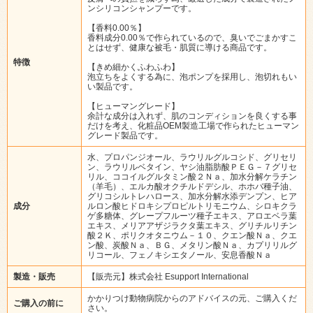
ンシリコンシャンプーです。
【香料0.00％】
香料成分0.00％で作られているので、臭いでごまかすこ
とはせず、健康な被毛・肌質に導ける商品です。
特徴
【きめ細かくふわふわ】
泡立ちをよくする為に、泡ポンプを採用し、泡切れもい
い製品です。
【ヒューマングレード】
余計な成分は入れず、肌のコンディションを良くする事
だけを考え、化粧品OEM製造工場で作られたヒューマン
グレード製品です。
水、プロパンジオール、ラウリルグルコシド、グリセリ
ン、ラウリルベタイン、ヤシ油脂肪酸ＰＥＧ－７グリセ
リル、ココイルグルタミン酸２Ｎａ、加水分解ケラチン
（羊毛）、エルカ酸オクチルドデシル、ホホバ種子油、
グリコシルトレハロース、加水分解水添デンプン、ヒア
成分
ルロン酸ヒドロキシプロピルトリモニウム、シロキクラ
ゲ多糖体、グレープフルーツ種子エキス、アロエベラ葉
エキス、メリアアザジラクタ葉エキス、グリチルリチン
酸２Ｋ、ポリクオタニウム－１０、クエン酸Ｎａ、クエ
ン酸、炭酸Ｎａ、ＢＧ、メタリン酸Ｎａ、カプリリルグ
リコール、フェノキシエタノール、安息香酸Ｎａ
製造・販売
【販売元】株式会社 Esupport International
かかりつけ動物病院からのアドバイスの元、ご購入くだ
ご購入の前に
さい。