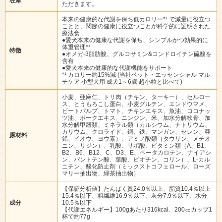
在庫
ただきます。
本来の健康的な代謝を保ち低カロリー*¹ で減量に役立つ
ことと、関節の健康に役立つことが科学的に証明された
療法食
●愛犬本来の健康な代謝を保ち、シンプルかつ効果的に
体重管理*¹
特徴
●オメガ-3脂肪酸、グルコサミン&コンドロイチン硫酸を
含有
●愛犬本来の健康的な代謝機能をサポート
*¹ カロリー約15%減 (当社ベット・エッセンシャル マル
チケア 小型犬用 成犬1～6歳 超小粒と比べて)
小麦、亜麻仁、トリ肉（チキン、ターキー）、セルロー
ス、とうもろこし蛋白、小麦グルテン、エンドウマメ、
ビートパルプ、トマト、チキンエキス、魚油、ココナッ
ツ油、ポークエキス、ニンジン、米、加水分解軟骨、加
水分解甲殻類、ミネラル類（カルシウム、ナトリウム、
カリウム、クロライド、銅、鉄、マンガン、セレン、亜
原材料
鉛、イオウ、ヨウ素）、アミノ酸類（タウリン、メチオ
ニン、リジン）、乳酸、リポ酸、ビタミン類（A、B1、
B2、B6、B12、C、D3、E、ベータカロテン、ナイアシ
ン、パントテン酸、葉酸、ビオチン、コリン）、L-カル
ニチン、酸化防止剤（ミックストコフェロール、ローズ
マリー抽出物、緑茶抽出物）
【保証分析値】たんぱく質24.0％以上、脂質10.4％以上
15.4％以下、粗繊維16.9％以下、灰分7.9％以下、水分
成分
10.5％以下
【代謝エネルギー】100gあたり316kcal、200㏄カップ1
杯で約77g