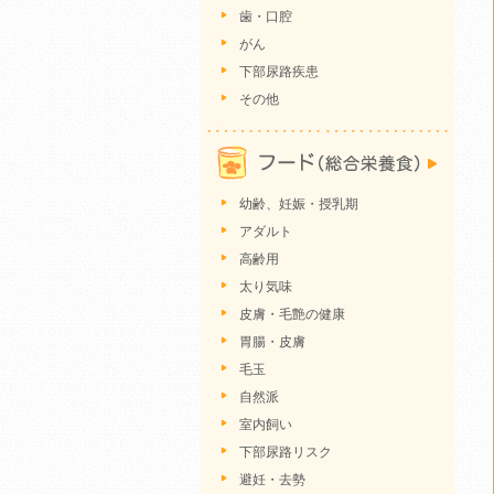
歯・口腔
がん
下部尿路疾患
その他
幼齢、妊娠・授乳期
アダルト
高齢用
太り気味
皮膚・毛艶の健康
胃腸・皮膚
毛玉
自然派
室内飼い
下部尿路リスク
避妊・去勢