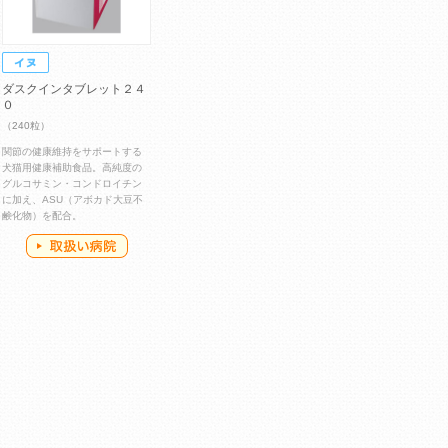
ダスクインタブレット２４
０
（240粒）
関節の健康維持をサポートする
犬猫用健康補助食品。高純度の
グルコサミン・コンドロイチン
に加え、ASU（アボカド大豆不
鹸化物）を配合。