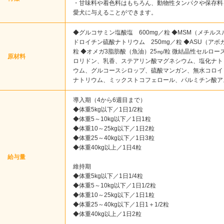
・甘味料や着色料はもちろん、動物性タンパクや保存料
愛犬に与えることができます。
◆グルコサミン塩酸塩 600mg／粒 ◆MSM（メチルス
ドロイチン硫酸ナトリウム 250mg／粒 ◆ASU（アボ
粒 ◆オメガ3脂肪酸（魚油）25㎎/粒 微結晶性セルロ
原材料
ロリドン、乳香、ステアリン酸マグネシウム、塩化ナト
ウム、グルコースシロップ、硫酸マンガン、無水コロイ
ナトリウム、ミックストコフェロール、パルミチン酸ア
導入期（4から6週目まで）
◆体重5kg以下／1日1/2粒
◆体重5～10kg以下／1日1粒
◆体重10～25kg以下／1日2粒
◆体重25～40kg以下／1日3粒
◆体重40kg以上／1日4粒
給与量
維持期
◆体重5kg以下／1日1/4粒
◆体重5～10kg以下／1日1/2粒
◆体重10～25kg以下／1日1粒
◆体重25～40kg以下／1日1＋1/2粒
◆体重40kg以上／1日2粒