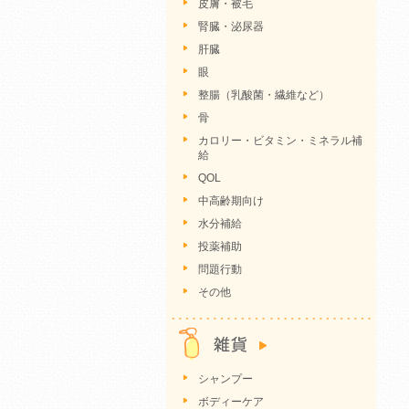
皮膚・被毛
腎臓・泌尿器
肝臓
眼
整腸（乳酸菌・繊維など）
骨
カロリー・ビタミン・ミネラル補
給
QOL
中高齢期向け
水分補給
投薬補助
問題行動
その他
シャンプー
ボディーケア