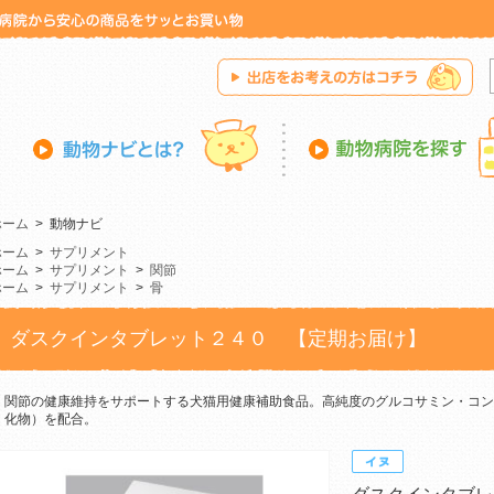
ホーム
>
動物ナビ
ホーム
>
サプリメント
ホーム
>
サプリメント
>
関節
ホーム
>
サプリメント
>
骨
ダスクインタブレット２４０ 【定期お届け】
関節の健康維持をサポートする犬猫用健康補助食品。高純度のグルコサミン・コン
化物）を配合。