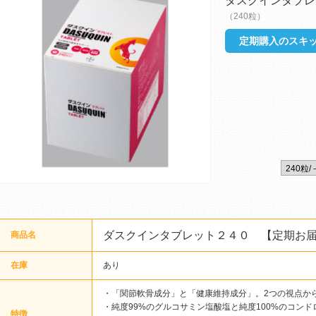
ダスクインタブレ
（240粒）
定期購入のスキッ
ダスクインタブレット２４０ 【定期お
商品名
在庫
あり
・「関節軟骨成分」と「健康維持成分」。2つの視点か
・純度99%のグルコサミン塩酸塩と純度100%のコン
特徴