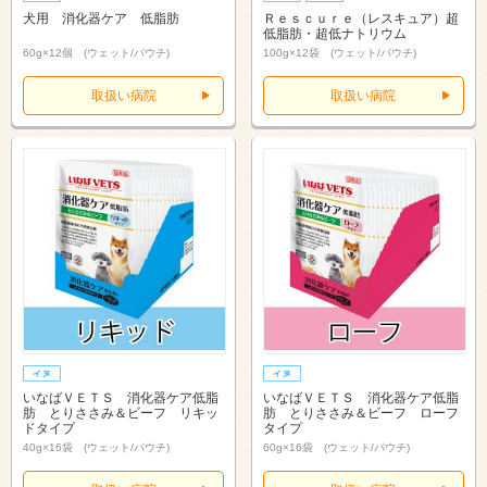
犬用 消化器ケア 低脂肪
Ｒｅｓｃｕｒｅ（レスキュア）超
低脂肪・超低ナトリウム
60g×12個 (ウェット/パウチ)
100g×12袋 (ウェット/パウチ)
取扱い病院
取扱い病院
いなばＶＥＴＳ 消化器ケア低脂
いなばＶＥＴＳ 消化器ケア低脂
肪 とりささみ＆ビーフ リキッ
肪 とりささみ＆ビーフ ローフ
ドタイプ
タイプ
40g×16袋 (ウェット/パウチ)
60g×16袋 (ウェット/パウチ)