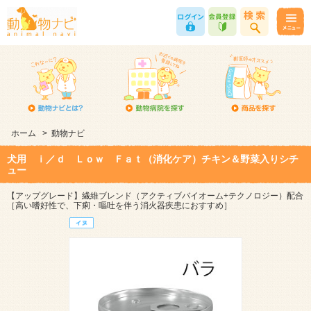
ホーム
>
動物ナビ
犬用 ｉ／ｄ Ｌｏｗ Ｆａｔ（消化ケア）チキン＆野菜入りシチ
ュー
【アップグレード】繊維ブレンド（アクティブバイオーム+テクノロジー）配合
［高い嗜好性で、下痢・嘔吐を伴う消火器疾患におすすめ］