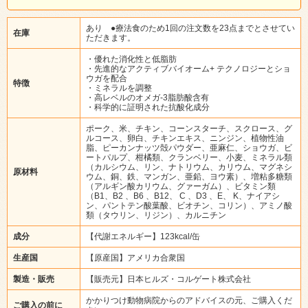
あり ●療法食のため1回の注文数を23点までとさせてい
在庫
ただきます。
・優れた消化性と低脂肪
・先進的なアクティブバイオーム+ テクノロジーとショ
ウガを配合
特徴
・ミネラルを調整
・高レベルのオメガ-3脂肪酸含有
・科学的に証明された抗酸化成分
ポーク、米、チキン、コーンスターチ、スクロース、グ
ルコース、卵白、チキンエキス、ニンジン、植物性油
脂、ピーカンナッツ殻パウダー、亜麻仁、ショウガ、ビ
ートパルプ、柑橘類、クランベリー、小麦、ミネラル類
（カルシウム、リン、ナトリウム、カリウム、マグネシ
原材料
ウム、銅、鉄、マンガン、亜鉛、ヨウ素）、増粘多糖類
（アルギン酸カリウム、グァーガム）、ビタミン類
（B1、B2 、B6 、B12、 C 、D3 、E、 K、ナイアシ
ン、パントテン酸葉酸、ビオチン、コリン）、アミノ酸
類（タウリン、リジン）、カルニチン
成分
【代謝エネルギー】123kcal/缶
生産国
【原産国】アメリカ合衆国
製造・販売
【販売元】日本ヒルズ・コルゲート株式会社
かかりつけ動物病院からのアドバイスの元、ご購入くだ
ご購入の前に