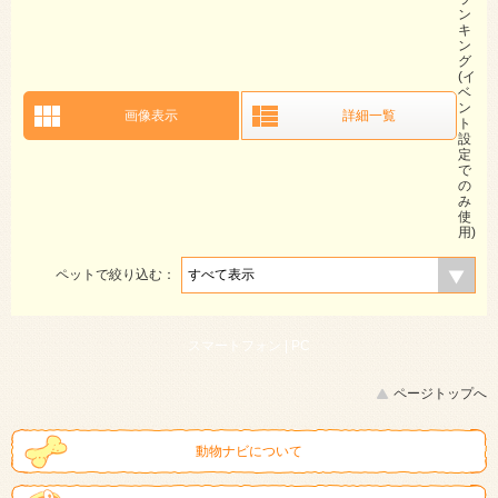
ン
キ
ン
グ
(イ
ベ
ン
画像表示
詳細一覧
ト
設
定
で
の
み
使
用)
ペットで絞り込む：
スマートフォン |
PC
ページトップへ
動物ナビについて