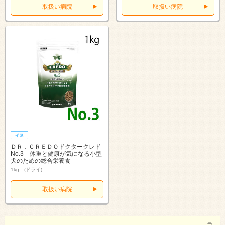
取扱い病院
取扱い病院
ＤＲ．ＣＲＥＤＯドクタークレド
No.3 体重と健康が気になる小型
犬のための総合栄養食
1kg (ドライ)
取扱い病院
ラ