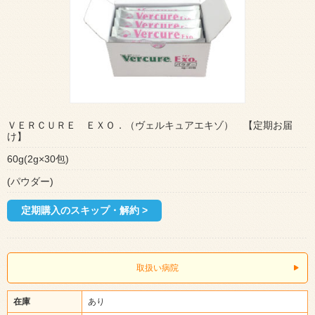
ＶＥＲＣＵＲＥ ＥＸＯ．（ヴェルキュアエキゾ） 【定期お届
け】
60g(2g×30包)
(パウダー)
定期購入のスキップ・解約 >
取扱い病院
在庫
あり