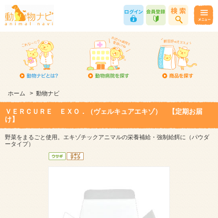
ホーム
>
動物ナビ
ＶＥＲＣＵＲＥ ＥＸＯ．（ヴェルキュアエキゾ） 【定期お届
け】
野菜をまるごと使用。エキゾチックアニマルの栄養補給・強制給餌に（パウダ
ータイプ）