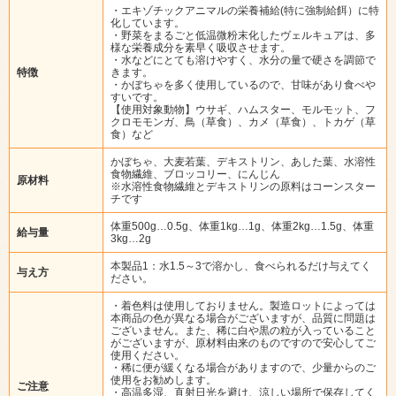
・エキゾチックアニマルの栄養補給(特に強制給餌）に特
化しています。
・野菜をまるごと低温微粉末化したヴェルキュアは、多
様な栄養成分を素早く吸収させます。
・水などにとても溶けやすく、水分の量で硬さを調節で
特徴
きます。
・かぼちゃを多く使用しているので、甘味があり食べや
すいです。
【使用対象動物】ウサギ、ハムスター、モルモット、フ
クロモモンガ、鳥（草食）、カメ（草食）、トカゲ（草
食）など
かぼちゃ、大麦若葉、デキストリン、あした葉、水溶性
食物繊維、ブロッコリー、にんじん
原材料
※水溶性食物繊維とデキストリンの原料はコーンスター
チです
体重500g…0.5g、体重1kg…1g、体重2kg…1.5g、体重
給与量
3kg…2g
本製品1：水1.5～3で溶かし、食べられるだけ与えてく
与え方
ださい。
・着色料は使用しておりません。製造ロットによっては
本商品の色が異なる場合がございますが、品質に問題は
ございません。また、稀に白や黒の粒が入っていること
がございますが、原材料由来のものですので安心してご
使用ください。
・稀に便が緩くなる場合がありますので、少量からのご
使用をお勧めします。
ご注意
・高温多湿、直射日光を避け、涼しい場所で保存してく