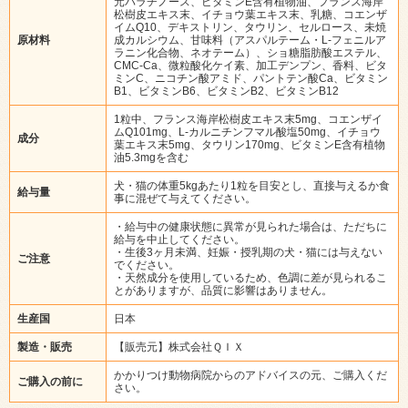
元パラチノース、ビタミンE含有植物油、フランス海岸
松樹皮エキス末、イチョウ葉エキス末、乳糖、コエンザ
イムQ10、デキストリン、タウリン、セルロース、未焼
原材料
成カルシウム、甘味料（アスパルテーム・L-フェニルア
ラニン化合物、ネオテーム）、ショ糖脂肪酸エステル、
CMC-Ca、微粒酸化ケイ素、加工デンプン、香料、ビタ
ミンC、ニコチン酸アミド、パントテン酸Ca、ビタミン
B1、ビタミンB6、ビタミンB2、ビタミンB12
1粒中、フランス海岸松樹皮エキス末5mg、コエンザイ
ムQ101mg、L-カルニチンフマル酸塩50mg、イチョウ
成分
葉エキス末5mg、タウリン170mg、ビタミンE含有植物
油5.3mgを含む
犬・猫の体重5kgあたり1粒を目安とし、直接与えるか食
給与量
事に混ぜて与えてください。
・給与中の健康状態に異常が見られた場合は、ただちに
給与を中止してください。
・生後3ヶ月未満、妊娠・授乳期の犬・猫には与えない
ご注意
でください。
・天然成分を使用しているため、色調に差が見られるこ
とがありますが、品質に影響はありません。
生産国
日本
製造・販売
【販売元】株式会社ＱＩＸ
かかりつけ動物病院からのアドバイスの元、ご購入くだ
ご購入の前に
さい。