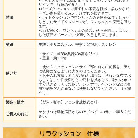
●立ち姿の食事で誤嚥防止：安全に立って食べられるデ
ザインで、誤嚥の心配なし！
●ビーズクッションで床ずれの不安を軽減：柔らかなビ
ーズが体を優しく支え、床ずれを防ぎます。
特徴
●サイドクッションでワンちゃんの身体を保持：しっか
りとしたサイドクッションが、ワンちゃんの安定を保ち
ます。
●頭部が広く、ワンちゃんの頭ズレ落ちを防止：広々と
した頭部スペースで、快適な休息を約束します。
材質
生地：ポリエステル、中材：発泡ポリスチレン
・サイズ：幅88×奥行43×高さ26cm
・重量：約1.1kg
・使い方：クッションのサイド部の前方に前脚を、後方
に後脚になるように犬をのせてください。
使い方
・お手入れ方法：表面が汚れた場合は、きれいな布で水
もしくは、中性洗剤などで汚れを拭きとり、乾いた布で
十分拭きとってください。シンナー、ベンジンなどの有
機溶剤を含んだ布などは使用しないでください。（洗濯
不可）
製造・販売
【製造・販売】アロン化成株式会社
かかりつけ動物病院からのアドバイスの元、ご購入くだ
ご購入の前に
さい。