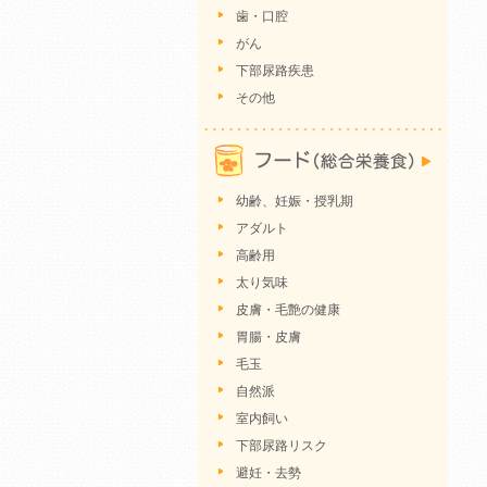
歯・口腔
がん
下部尿路疾患
その他
幼齢、妊娠・授乳期
アダルト
高齢用
太り気味
皮膚・毛艶の健康
胃腸・皮膚
毛玉
自然派
室内飼い
下部尿路リスク
避妊・去勢