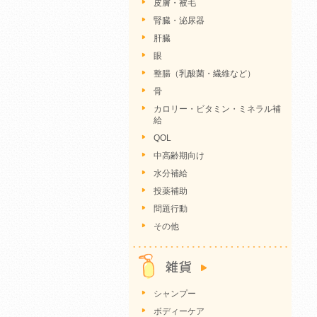
皮膚・被毛
腎臓・泌尿器
肝臓
眼
整腸（乳酸菌・繊維など）
骨
カロリー・ビタミン・ミネラル補
給
QOL
中高齢期向け
水分補給
投薬補助
問題行動
その他
シャンプー
ボディーケア