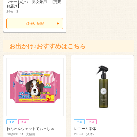
マナーおむつ 男女兼用 【定期
お届け】
24枚 S
取扱い病院
お出かけ♪おすすめはこちら
わんわんウェットてぃっしゅ
レニーム本体
70枚×3ﾊﾟｯｸ 犬猫用
200ml (液体)