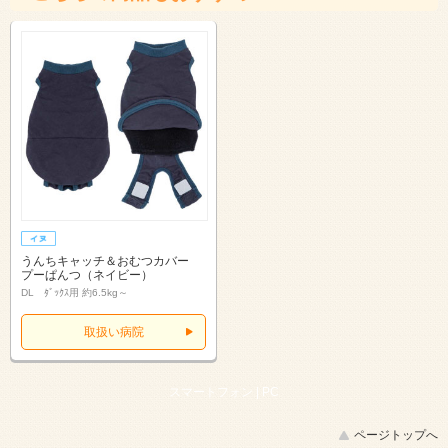
うんちキャッチ＆おむつカバー
プーぱんつ（ネイビー）
DL ﾀﾞｯｸｽ用 約6.5kg～
取扱い病院
スマートフォン |
PC
ページトップへ