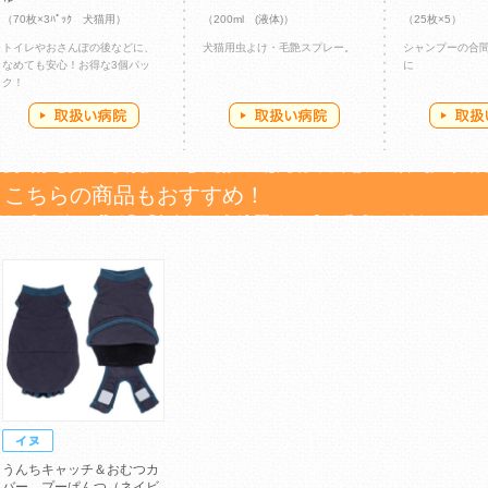
（70枚×3ﾊﾟｯｸ 犬猫用）
（200ml (液体)）
（25枚×5）
トイレやおさんぽの後などに、
犬猫用虫よけ・毛艶スプレー。
シャンプーの合
なめても安心！お得な3個パッ
に
ク！
こちらの商品もおすすめ！
うんちキャッチ＆おむつカ
バー プーぱんつ（ネイビ