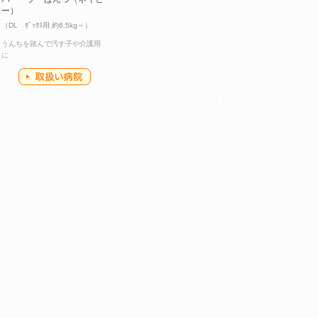
ー）
（DL ﾀﾞｯｸｽ用 約6.5kg～）
うんちを踏んで汚す子や介護用
に