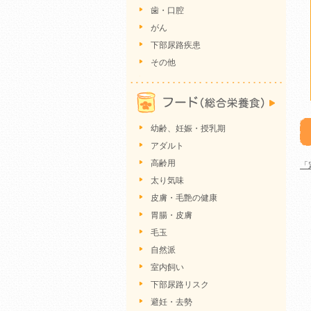
歯・口腔
がん
下部尿路疾患
その他
幼齢、妊娠・授乳期
アダルト
高齢用
「
太り気味
皮膚・毛艶の健康
胃腸・皮膚
毛玉
自然派
室内飼い
下部尿路リスク
避妊・去勢