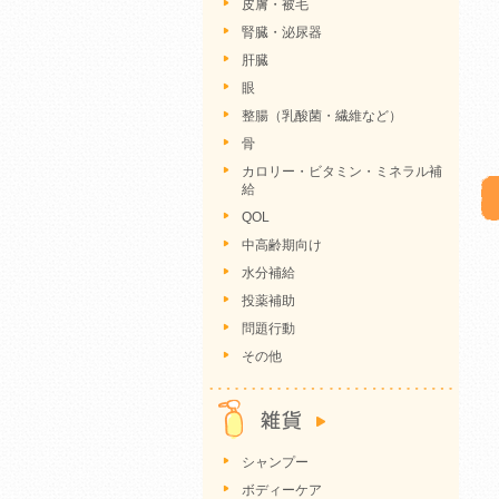
皮膚・被毛
腎臓・泌尿器
肝臓
眼
整腸（乳酸菌・繊維など）
骨
カロリー・ビタミン・ミネラル補
給
QOL
中高齢期向け
水分補給
投薬補助
問題行動
その他
シャンプー
ボディーケア