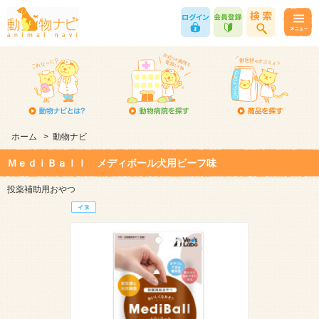
ホーム
>
動物ナビ
ＭｅｄｉＢａｌｌ メディボール犬用ビーフ味
投薬補助用おやつ