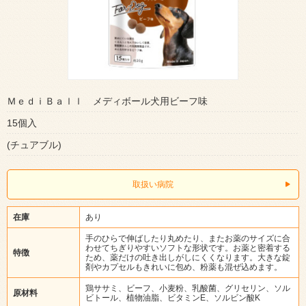
ＭｅｄｉＢａｌｌ メディボール犬用ビーフ味
15個入
(チュアブル)
取扱い病院
在庫
あり
手のひらで伸ばしたり丸めたり、またお薬のサイズに合
わせてちぎりやすいソフトな形状です。お薬と密着する
特徴
ため、薬だけの吐き出しがしにくくなります。大きな錠
剤やカプセルもきれいに包め、粉薬も混ぜ込めます。
鶏ササミ、ビーフ、小麦粉、乳酸菌、グリセリン、ソル
原材料
ビトール、植物油脂、ビタミンE、ソルビン酸K