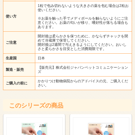
1粒で包み切れないような大きさの薬を包む場合は2粒お
使いください。
使い方
※お薬を触った手でメディボールを触らないようにご注
意ください。お薬の匂いが移り、嗜好性が落ちる場合も
あります。
開封後は柔らかさを保つために、かならずチャックを閉
めて冷蔵庫で保管してください。
ご注意
開封後は2週間で与えきるようにしてください。おいし
さと柔らかさを目安とした消費期限です。
生産国
日本
【販売元】株式会社ジャパンペットコミュニケーション
製造・販売
ズ
かかりつけ動物病院からのアドバイスの元、ご購入くだ
ご購入の前に
さい。
このシリーズの商品