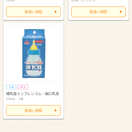
120ml
120g (パウダー)
取扱い病院
取扱い病院
哺乳器イソプレンゴム・細口乳首
120mL 1個
取扱い病院
スマートフォン |
PC