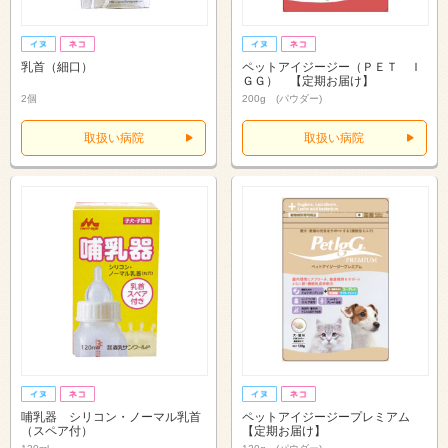
乳首（細口）
ペットアイジージー（ＰＥＴ Ｉ
ＧＧ） 【定期お届け】
2個
200g (パウダー)
取扱い病院
取扱い病院
哺乳器 シリコン・ノーマル乳首
ペットアイジージープレミアム
（スペア付）
【定期お届け】