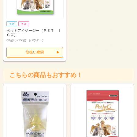
ペットアイジージー（ＰＥＴ Ｉ
ＧＧ）
60g(4g×15包) (パウダー)
取扱い病院
こちらの商品もおすすめ！