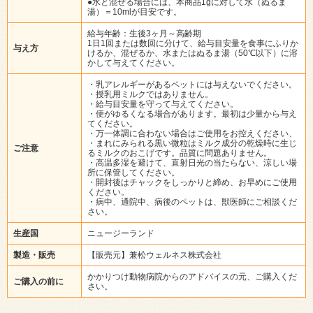
●水と混ぜる場合には、本商品1gに対して水（ぬるま
湯）＝10mlが目安です。
給与年齢：生後3ヶ月～高齢期
1日1回または数回に分けて、給与目安量を食事にふりか
与え方
けるか、混ぜるか、水またはぬるま湯（50℃以下）に溶
かして与えてください。
・乳アレルギーがあるペットには与えないでください。
・授乳用ミルクではありません。
・給与目安量を守って与えてください。
・便がゆるくなる場合があります。最初は少量から与え
てください。
・万一体調に合わない場合はご使用をお控えください、
・まれにみられる黒い微粒はミルク成分の乾燥時に生じ
ご注意
るミルクのおこげです。品質に問題ありません。
・高温多湿を避けて、直射日光の当たらない、涼しい場
所に保管してください。
・開封後はチャックをしっかりと締め、お早めにご使用
ください。
・病中、通院中、病後のペットは、獣医師にご相談くだ
さい。
生産国
ニュージーランド
製造・販売
【販売元】兼松ウェルネス株式会社
かかりつけ動物病院からのアドバイスの元、ご購入くだ
ご購入の前に
さい。