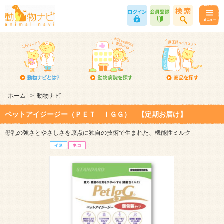
ホーム
>
動物ナビ
ペットアイジージー（ＰＥＴ ＩＧＧ） 【定期お届け】
母乳の強さとやさしさを原点に独自の技術で生まれた、機能性ミルク