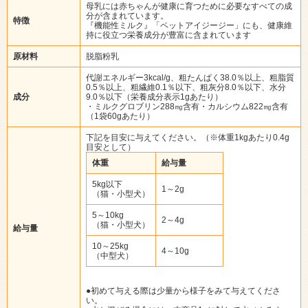
母乳には赤ちゃんが健康に育つために必要なすべての成
分が含まれています。
特徴
『機能性ミルク』「ペットアイジージー」にも、健康維
持に役立つ栄養成分が豊富に含まれています
原材料
脱脂粉乳
代謝エネルギー3kcal/g、粗たんぱく38.0％以上、粗脂質
0.5％以上、粗繊維0.1％以下、粗灰分8.0％以下、水分
成分
9.0％以下（栄養成分表示1gあたり）
・ミルクグロブリン288㎎含有・カルシウム822㎎含有
（1袋60gあたり）
下記を目安に与えてください。（※体重1kgあたり0.4g
目安として）
体重
給与量
5kg以下
1～2g
（猫・小型犬）
5～10kg
2～4g
（猫・小型犬）
給与量
10～25kg
4～10g
（中型犬）
●初めて与える際は少量から様子をみて与えてくださ
い。