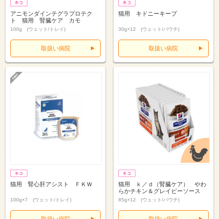
アニモンダインテグラプロテク
猫用 キドニーキープ
ト 猫用 腎臓ケア カモ
100g (ウェット/トレイ)
30g×12 (ウェット/パウチ)
取扱い病院
取扱い病院
猫用 腎心肝アシスト ＦＫＷ
猫用 ｋ／ｄ（腎臓ケア） やわ
らかチキン＆グレイビーソース
100g×7 (ウェット/トレイ)
85g×12 (ウェット/パウチ)