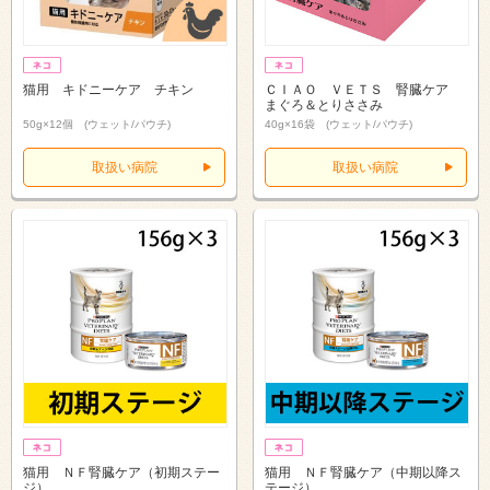
猫用 キドニーケア チキン
ＣＩＡＯ ＶＥＴＳ 腎臓ケア
まぐろ＆とりささみ
50g×12個 (ウェット/パウチ)
40g×16袋 (ウェット/パウチ)
取扱い病院
取扱い病院
猫用 ＮＦ腎臓ケア（初期ステー
猫用 ＮＦ腎臓ケア（中期以降ス
ジ）
テージ）