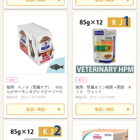
取扱い病院
取扱い病院
猫用 ｋ／ｄ（腎臓ケア） やわ
猫用 腎臓＆リン制限＋関節 Ｋ
らかサーモン＆グレイビーソース
Ｊ１ ウェット
85g×12 (ウェット/パウチ)
85g×12 (ウェット/パウチ)
取扱い病院
取扱い病院