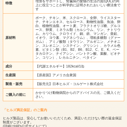
増加をサポートし、腎臓病の愛猫の生活の質(QOL)の向
特徴
上に役立つことが科学的に証明されたおいしい療法食で
す
ポーク、チキン、米、スクロース、全卵、ライススター
チ、チキンエキス、セルロース、動物性油脂、魚油、卵
白、植物性油脂、オート麦、フラクトオリゴ糖、グルコ
ース、卵黄、ミネラル類（カルシウム、リン、ナトリウ
ム、カリウム、クロライド、銅、鉄、マンガン、亜鉛、
原材料
イオウ、ヨウ素、マグネシウム）、増粘多糖類（グァー
ガム）、アミノ酸類（タウリン、アルギニン、メチオニ
ン、スレオニン、システイン、グリシン）、カラメル色
素、ビタミン類（B1、B2、B6、B12、C、E、K、ベー
タカロテン、ナイアシン、パントテン酸、葉酸、ビオチ
ン、コリン）、L-カルニチン、ベタイン
成分
【代謝エネルギー】182kcal/1缶
生産国
【原産国】アメリカ合衆国
製造・販売
【販売元】日本ヒルズ・コルゲート株式会社
かかりつけ動物病院からのアドバイスの元、ご購入くだ
ご購入の前に
さい。
「ヒルズ満足保証」のご案内
ヒルズ製品は、安心してお使いいただくため、満足いただけない際の返金保証
制度がございます。
(詳細は
Hill's公式サイト
にて)