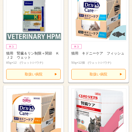
猫用 腎臓＆リン制限＋関節 Ｋ
猫用 キドニーケア フィッシュ
Ｊ２ ウェット
85g×12 (ウェット/パウチ)
50g×12個 (ウェット/パウチ)
取扱い病院
取扱い病院