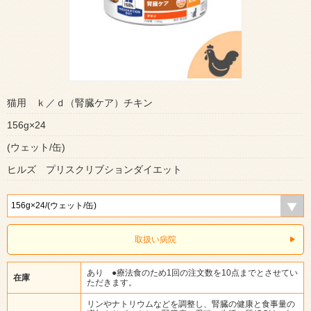
猫用 ｋ／ｄ（腎臓ケア）チキン
156g×24
(ウェット/缶)
ヒルズ プリスクリブションダイエット
取扱い病院
あり ●療法食のため1回の注文数を10点までとさせてい
在庫
ただきます。
リンやナトリウムなどを調整し、腎臓の健康と食事量の