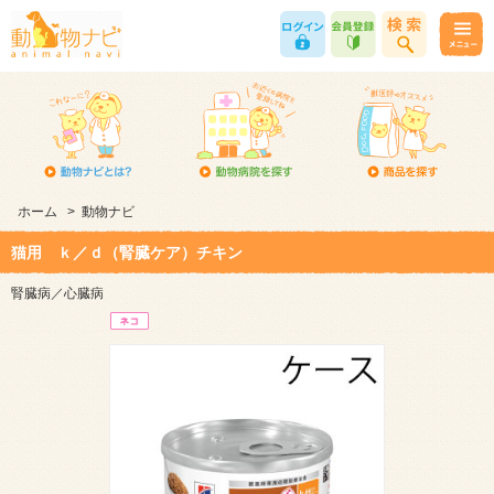
ホーム
>
動物ナビ
猫用 ｋ／ｄ（腎臓ケア）チキン
腎臓病／心臓病