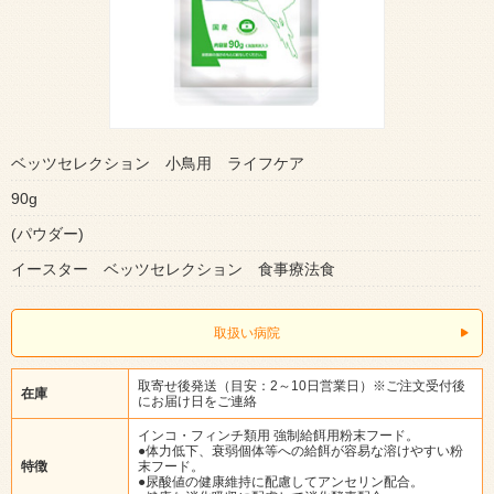
ベッツセレクション 小鳥用 ライフケア
90g
(パウダー)
イースター ベッツセレクション 食事療法食
取扱い病院
取寄せ後発送（目安：2～10日営業日）※ご注文受付後
在庫
にお届け日をご連絡
インコ・フィンチ類用 強制給餌用粉末フード。
●体力低下、衰弱個体等への給餌が容易な溶けやすい粉
特徴
末フード。
●尿酸値の健康維持に配慮してアンセリン配合。