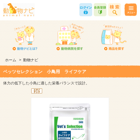
ホーム
>
動物ナビ
ベッツセレクション 小鳥用 ライフケア
体力の低下した小鳥に適した栄養バランスで設計。