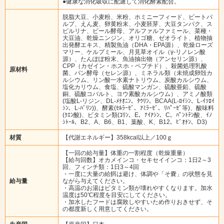
●健康な消化吸収に配慮して消化酵素配合。
脱脂大豆、小麦粉、米粉、ホミニーフィード、ビートパ
ルプ、えん麦、卵黄粉末、小麦胚芽、大豆タンパク、ス
ピルリナ、ビール酵母、アルファルファミール、菜種・
大豆油、乾燥ニンジン、オリゴ糖、ゼオライト、植物抽
出発酵エキス、精製魚油（DHA・EPA源）、乾燥ローズ
マリー、ケルプミール、月見草オイル（γ-リノレン酸
源）、たんぽぽ粉末、魚油抽出物（アンセリン源）、
CPP（カゼイン・ホスホ・ペプチド）、殺菌処理乳酸
原材料
菌、パン酵母（セレン源）、ミネラル類（未焼成卵殻カ
ルシウム、リン酸一水素ナトリウム、炭酸カルシウム、
塩化カリウム、食塩、硫酸マンガン、硫酸亜鉛、硫酸
銅、硫酸コバルト、ヨウ素酸カルシウム）、アミノ酸類
(塩酸L-リジン、DL-ﾒﾁｵﾆﾝ、ﾀｳﾘﾝ、BCAA(L-ﾛｲｼﾝ、L-ｲｿﾛｲ
ｼﾝ、L-ﾊﾞﾘﾝ))、酵素(ｾﾙﾗｰｾﾞ、ｱﾐﾗｰｾﾞ、ﾘﾊﾟｰｾﾞ等)、酸味料
(ｸｴﾝ酸)、ビタミン類(ｺﾘﾝ、E、ﾅｲｱｼﾝ、C、ﾊﾟﾝﾄﾃﾝ酸、ｲﾉ
ｼﾄｰﾙ、B2、A、B6、B1、葉酸、K、B12、ﾋﾞｵﾁﾝ、D3)
材質
【代謝エネルギー】358kcal以上／100ｇ
【一回の給与量】体重の一割程度（乾燥重量）
【給与回数】オカメインコ・セキセイインコ：1日2～3
回、フィンチ類：1日3～4回
・一度に大量の給餌は避け、体調や「そ嚢」の状態を見
給与量
ながら与えてください。
・高温のお湯はビタミン類が壊れやすくなります。加水
温度は50℃程度を目安にしてください。
・加水したフードは腐敗しやすいため作りおきせず、そ
の都度新しく用意してください。