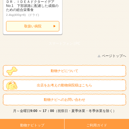
ＤＲ．ＩＤＥＡドクターイデア
No.1 下部尿路に配慮した成猫の
ための総合栄養食
2.4kg(400g×6) (ドライ)
取扱い病院
スマートフォン |
PC
ページトップへ
動物ナビについて
出店をお考えの動物病院様はこちら
動物ナビへのお問い合わせ
月～金曜日
9:00 ～ 17：00
（祝祭日・夏季休業・冬季休業を除く）
動物ナビトップ
ご利用ガイド