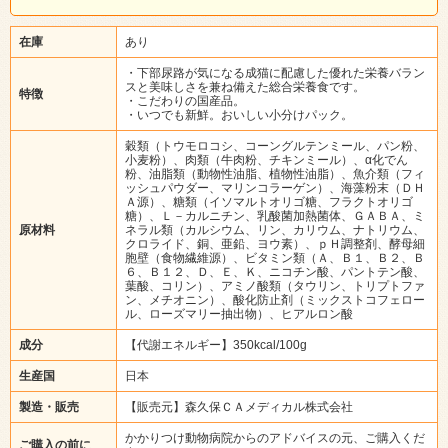
在庫
あり
・下部尿路が気になる成猫に配慮した優れた栄養バラン
スと美味しさを兼ね備えた総合栄養食です。
特徴
・こだわりの国産品。
・いつでも新鮮。おいしい小分けパック。
穀類（トウモロコシ、コーングルテンミール、パン粉、
小麦粉）、肉類（牛肉粉、チキンミール）、α化でん
粉、油脂類（動物性油脂、植物性油脂）、魚介類（フィ
ッシュパウダー、マリンコラーゲン）、海藻粉末（ＤＨ
Ａ源）、糖類（イソマルトオリゴ糖、フラクトオリゴ
糖）、Ｌ－カルニチン、乳酸菌加熱菌体、ＧＡＢＡ、ミ
原材料
ネラル類（カルシウム、リン、カリウム、ナトリウム、
クロライド、銅、亜鉛、ヨウ素）、ｐＨ調整剤、酵母細
胞壁（食物繊維源）、ビタミン類（Ａ、Ｂ１、Ｂ２、Ｂ
６、Ｂ１２、Ｄ、Ｅ、Ｋ、ニコチン酸、パントテン酸、
葉酸、コリン）、アミノ酸類（タウリン、トリプトファ
ン、メチオニン）、酸化防止剤（ミックストコフェロー
ル、ローズマリー抽出物）、ヒアルロン酸
成分
【代謝エネルギー】350kcal/100g
生産国
日本
製造・販売
【販売元】森久保ＣＡメディカル株式会社
かかりつけ動物病院からのアドバイスの元、ご購入くだ
ご購入の前に