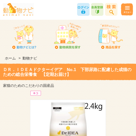
ホーム
>
動物ナビ
ＤＲ．ＩＤＥＡドクターイデア No.1 下部尿路に配慮した成猫の
ための総合栄養食 【定期お届け】
家猫のためのこだわりの国産品