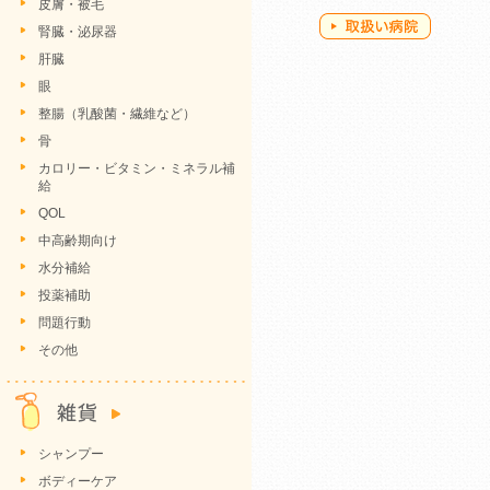
皮膚・被毛
腎臓・泌尿器
肝臓
眼
整腸（乳酸菌・繊維など）
骨
カロリー・ビタミン・ミネラル補
給
QOL
中高齢期向け
水分補給
投薬補助
問題行動
その他
シャンプー
ボディーケア