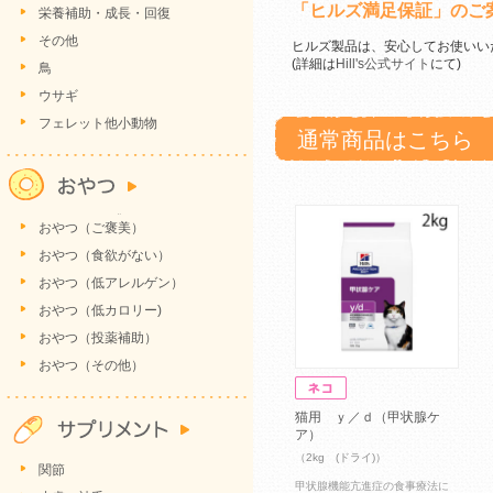
「ヒルズ満足保証」のご
栄養補助・成長・回復
その他
ヒルズ製品は、安心してお使いい
(詳細は
Hill's公式サイト
にて)
鳥
ウサギ
フェレット他小動物
通常商品はこちら
おやつ（ご褒美）
おやつ（食欲がない）
おやつ（低アレルゲン）
おやつ（低カロリー)
おやつ（投薬補助）
おやつ（その他）
猫用 ｙ／ｄ（甲状腺ケ
ア）
（2kg (ドライ)）
関節
甲状腺機能亢進症の食事療法に