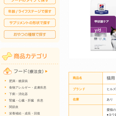
猫用
商品名
肥満・糖尿病
食物アレルギー・皮膚疾患
ブランド
ヒルズ
下痢・消化器
在庫
あり 
腎臓・心臓・肝臓 疾患
関節炎
愛猫の
栄養補給・成長・回復
●ヨウ