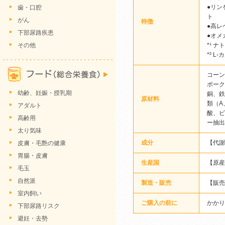
●リン
歯・口腔
ト
がん
特徴
●高レ
下部尿路疾患
●オメ
その他
*¹ ナ
*² 
コーン
ポーク
幼齢、妊娠・授乳期
銅、鉄
原材料
類（A
アダルト
酸、ビ
高齢用
ー抽出
太り気味
成分
【代謝
皮膚・毛艶の健康
胃腸・皮膚
生産国
【原産
毛玉
自然派
製造・販売
【販売
室内飼い
ご購入の前に
かかり
下部尿路リスク
避妊・去勢