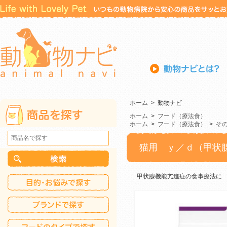
ホーム
>
動物ナビ
ホーム
>
フード（療法食）
ホーム
>
フード（療法食）
>
そ
猫用 ｙ／ｄ（甲状
甲状腺機能亢進症の食事療法に